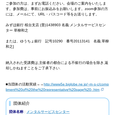
ご参加の方は、まずお電話ください。会場のご案内をいたしま
す。参加費は、事前にお振込みをお願いします。zoom参加の方
には、メールにて、URL・パスコード等をお送りします。
みずほ銀行 桜台支店 (普)1438903 名義:メンタルサービスセン
ター 草柳和之
または、ゆうちょ銀行 記号10290 番号20113141 名義:草柳
和之]
納入された受講費は,主催者の都合による不催行の場合を除き,返
却しかねますことをご了承下さい.
■当団体の活動実績→→
http://www5e.biglobe.ne.jp/~m-s-c/comp
liment%20of%20the%20representative%20page%20-.htm
団体紹介
団体名称
:
メンタルサービスセンター