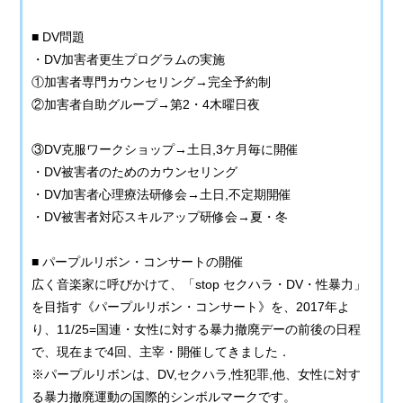
■ DV問題
・DV加害者更生プログラムの実施
①加害者専門カウンセリング→完全予約制
②加害者自助グループ→第2・4木曜日夜
③DV克服ワークショップ→土日,3ケ月毎に開催
・DV被害者のためのカウンセリング
・DV加害者心理療法研修会→土日,不定期開催
・DV被害者対応スキルアップ研修会→夏・冬
■ パープルリボン・コンサートの開催
広く音楽家に呼びかけて、「stop セクハラ・DV・性暴力」
を目指す《パープルリボン・コンサート》を、2017年よ
り、11/25=国連・女性に対する暴力撤廃デーの前後の日程
で、現在まで4回、主宰・開催してきました．
※パープルリボンは、DV,セクハラ,性犯罪,他、女性に対す
る暴力撤廃運動の国際的シンボルマークです。