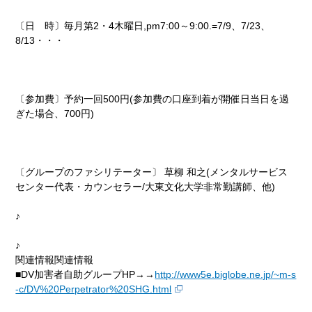
〔日 時〕毎月第2・4木曜日,pm7:00～9:00.=7/9、7/23、
8/13・・・
〔参加費〕予約一回500円(参加費の口座到着が開催日当日を過
ぎた場合、700円)
〔グループのファシリテーター〕 草柳 和之(メンタルサービス
センター代表・カウンセラー/大東文化大学非常勤講師、他)
♪
♪
関連情報関連情報
■DV加害者自助グループHP→→
http://www5e.biglobe.ne.jp/~m-s
-c/DV%20Perpetrator%20SHG.html