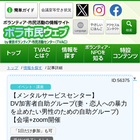
簡単ガイド
会議室等空き状況
検索
トップ
情報を探す
記事詳細
Select Language
▼
ID:56375
イベント・講座
【メンタルサービスセンター】
DV加害者自助グループ(妻・恋人への暴力
を止めたい男性のための自助グループ)
【会場+zoom開催
「1日だけ参加」も可