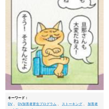
キーワード：
DV
、
DV加害者更生プログラム
、
ストーキング
、
加害者