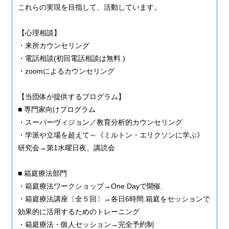
これらの実現を目指して、活動しています。
【心理相談】
・来所カウンセリング
・電話相談(初回電話相談は無料.)
・zoomによるカウンセリング
【当団体が提供するプログラム】
■ 専門家向けプログラム
・スーパーヴィジョン／教育分析的カウンセリング
・学派や立場を超えて～《ミルトン・エリクソンに学ぶ》
研究会→第1水曜日夜、講読会
■ 箱庭療法部門
・箱庭療法ワークショップ→One Dayで開催.
・箱庭療法講座〔全５回〕→各日6時間.箱庭をセッションで
効果的に活用するためのトレーニング
・箱庭療法・個人セッション→完全予約制