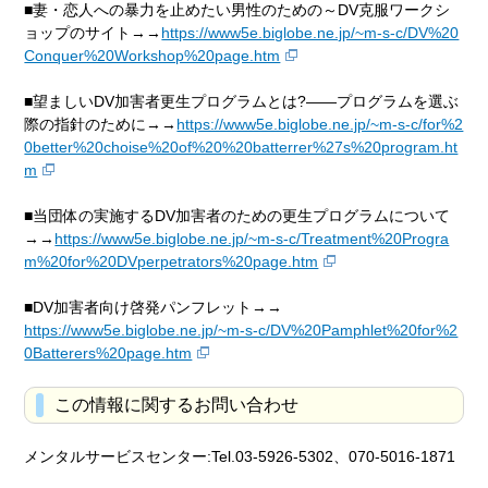
■妻・恋人への暴力を止めたい男性のための～DV克服ワークシ
ョップのサイト→→
https://www5e.biglobe.ne.jp/~m-s-c/DV%20
Conquer%20Workshop%20page.htm
■望ましいDV加害者更生プログラムとは?――プログラムを選ぶ
際の指針のために→→
https://www5e.biglobe.ne.jp/~m-s-c/for%2
0better%20choise%20of%20%20batterrer%27s%20program.ht
m
■当団体の実施するDV加害者のための更生プログラムについて
→→
https://www5e.biglobe.ne.jp/~m-s-c/Treatment%20Progra
m%20for%20DVperpetrators%20page.htm
■DV加害者向け啓発パンフレット→→
https://www5e.biglobe.ne.jp/~m-s-c/DV%20Pamphlet%20for%2
0Batterers%20page.htm
この情報に関するお問い合わせ
メンタルサービスセンター:Tel.03-5926-5302、070-5016-1871