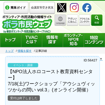
簡単ガイド
会議室等空き状況
検索
トップ
情報を探す
記事詳細
Select Language
▼
ID:56427
イベント・講座
【NPO法人ホロコースト教育資料センタ
ー】
7/18(土)ワークショップ「アウシュヴィッ
ツからの問い vol.3」(オンライン開催）
受付は終了しました