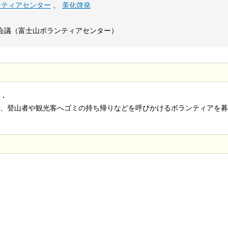
ンティアセンター
、
美化啓発
会議（富士山ボランティアセンター）
・
、登山者や観光客へゴミの持ち帰りなどを呼びかけるボランティアを募