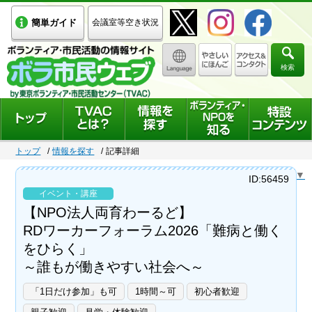
簡単ガイド
会議室等空き状況
検索
トップ
情報を探す
記事詳細
Select Language
▼
ID:56459
イベント・講座
【NPO法人両育わーるど】
RDワーカーフォーラム2026「難病と働く
をひらく」
～誰もが働きやすい社会へ～
「1日だけ参加」も可
1時間～可
初心者歓迎