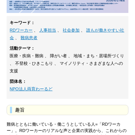
キーワード：
RDワーカー
、
人事担当
、
社会参加
、
誰もが働きやすい社
会
、
難病患者
活動テーマ：
医療・疾病・難病 、 障がい者 、 地域・まち・居場所づくり
、 不登校・ひきこもり 、 マイノリティ・さまざまな人への
支援
団体名：
NPO法人両育わーるど
趣旨
難病とともに働いている・働こうとしている人=「RDワーカ
ー」。RDワーカーのリアルな声と企業の実践から、これからの