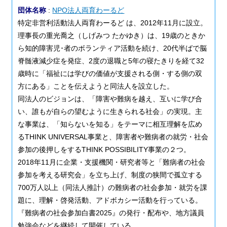
団体名称
:
NPO法人両育わーるど
特定非営利活動法人両育わーるど は、2012年11月に設立。
理事長の重光喬之（しげみつ たかゆき）は、19歳のときか
ら知的障害児･者のボランティア活動を続け、20代半ばで脳
脊髄液減少症を発症、2度の退職と5年の寝たきりを経て32
歳時に「福祉には学びの価値が支援される側・する側の双
方にある」ことを伝えようと同法人を設立した。
同法人のビジョンは、「障害や難病を越え、互いに学び合
い、誰もが自らの望むように生きられる社会」の実現。主
な事業は、「知らないを知る」をテーマに相互理解を広め
るTHINK UNIVERSAL事業と、障害者や難病者の就労・社会
参加の後押しをするTHINK POSSIBILITY事業の２つ。
2018年11月に企業・支援機関・研究者等と「難病者の社会
参加を考える研究会」を立ち上げ、制度の狭間で孤立する
700万人以上（同法人推計）の難病者の社会参加・就労を課
題に、理解・啓発活動、アドボカシー活動を行っている。
『難病者の社会参加白書2025』の発行・配布や、地方議員
勉強会などを継続して開催している。