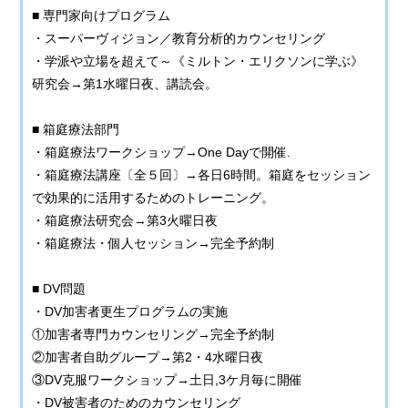
■ 専門家向けプログラム
・スーパーヴィジョン／教育分析的カウンセリング
・学派や立場を超えて～《ミルトン・エリクソンに学ぶ》
研究会→第1水曜日夜、講読会。
■ 箱庭療法部門
・箱庭療法ワークショップ→One Dayで開催.
・箱庭療法講座〔全５回〕→各日6時間。箱庭をセッション
で効果的に活用するためのトレーニング。
・箱庭療法研究会→第3火曜日夜
・箱庭療法・個人セッション→完全予約制
■ DV問題
・DV加害者更生プログラムの実施
①加害者専門カウンセリング→完全予約制
②加害者自助グループ→第2・4水曜日夜
③DV克服ワークショップ→土日,3ケ月毎に開催
・DV被害者のためのカウンセリング