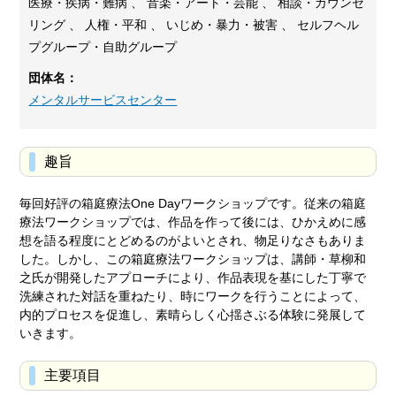
医療・疾病・難病 、 音楽・アート・芸能 、 相談・カウンセ
リング 、 人権・平和 、 いじめ・暴力・被害 、 セルフヘル
プグループ・自助グループ
団体名：
メンタルサービスセンター
趣旨
毎回好評の箱庭療法One Dayワークショップです。従来の箱庭
療法ワークショップでは、作品を作って後には、ひかえめに感
想を語る程度にとどめるのがよいとされ、物足りなさもありま
した。しかし、この箱庭療法ワークショップは、講師・草柳和
之氏が開発したアプローチにより、作品表現を基にした丁寧で
洗練された対話を重ねたり、時にワークを行うことによって、
内的プロセスを促進し、素晴らしく心揺さぶる体験に発展して
いきます。
主要項目