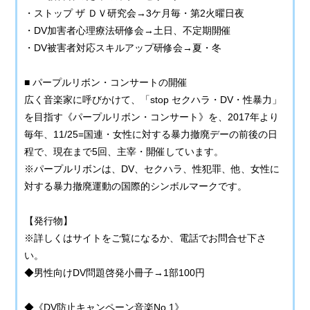
・ストップ ザ ＤＶ研究会→3ケ月毎・第2火曜日夜
・DV加害者心理療法研修会→土日、不定期開催
・DV被害者対応スキルアップ研修会→夏・冬
■ パープルリボン・コンサートの開催
広く音楽家に呼びかけて、「stop セクハラ・DV・性暴力」
を目指す《パープルリボン・コンサート》を、2017年より
毎年、11/25=国連・女性に対する暴力撤廃デーの前後の日
程で、現在まで5回、主宰・開催しています。
※パープルリボンは、DV、セクハラ、性犯罪、他、女性に
対する暴力撤廃運動の国際的シンボルマークです。
【発行物】
※詳しくはサイトをご覧になるか、電話でお問合せ下さ
い。
◆男性向けDV問題啓発小冊子→1部100円
◆《DV防止キャンペーン音楽No.1》