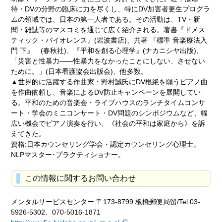
待・DVの分野の臨床に力を尽くし、特にDV加害者更生プログラ
ムの領域では、日本の第一人者である。その活動は、TV・新
聞・雑誌等のマスコミを通じて広く紹介される。著書『ドメス
ティック・バイオレンス』(岩波書店)、共著 『標準 音楽療法入
門 下』 (春秋社)、『平和を創る心理学』(ナカニシヤ出版),
「災害と性暴力――性暴力をなかったことにしない、させない
ために。」(日本看護協会出版会)、他多数。
▲世界的に活躍する作曲家・野村誠氏にDV根絶を願うピアノ曲
を作曲依頼し、音楽によるDV防止キャンペーンを展開してい
る。平和のための音楽会・ライブハウスのランチタイムコンサ
ート・学会のミニコンサート・DV問題のシンポジウムなど、幅
広い機会でピアノ演奏を行い、《社会の平和は家庭から》を訴
えてきた。
資格:日本カウンセリング学会・認定カウンセリング心理士。
NLPマスター･プラクティショナー。
この情報に関するお問い合わせ
メンタルサービスセンター:〒173-8799 板橋郵便局留/Tel.03-
5926-5302、070-5016-1871