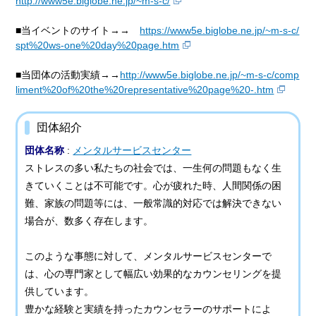
http://www5e.biglobe.ne.jp/~m-s-c/
■当イベントのサイト→→
https://www5e.biglobe.ne.jp/~m-s-c/
spt%20ws-one%20day%20page.htm
■当団体の活動実績→→
http://www5e.biglobe.ne.jp/~m-s-c/comp
liment%20of%20the%20representative%20page%20-.htm
団体紹介
団体名称
:
メンタルサービスセンター
ストレスの多い私たちの社会では、一生何の問題もなく生
きていくことは不可能です。心が疲れた時、人間関係の困
難、家族の問題等には、一般常識的対応では解決できない
場合が、数多く存在します。
このような事態に対して、メンタルサービスセンターで
は、心の専門家として幅広い効果的なカウンセリングを提
供しています。
豊かな経験と実績を持ったカウンセラーのサポートによ