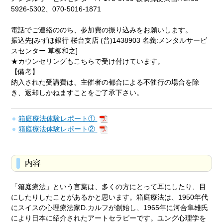
5926-5302、070-5016-1871
電話でご連絡ののち、参加費の振り込みをお願いします。
振込先[みずほ銀行 桜台支店 (普)1438903 名義:メンタルサービ
スセンター 草柳和之]
★カウンセリングもこちらで受け付けています。
【備考】
納入された受講費は、主催者の都合による不催行の場合を除
き、返却しかねますことをご了承下さい。
箱庭療法体験レポート①
箱庭療法体験レポート②
内容
「箱庭療法」という言葉は、多くの方にとって耳にしたり、目
にしたりしたことがあるかと思います。箱庭療法は、1950年代
にスイスの心理療法家D.カルフが創始し、1965年に河合隼雄氏
により日本に紹介されたアートセラピーです。ユング心理学を