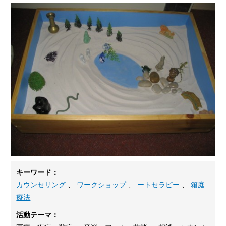
キーワード：
カウンセリング
、
ワークショップ
、
ートセラピー
、
箱庭
療法
活動テーマ：