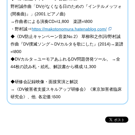
野村誠作曲「DVがなくなる日のための『インテルメッツォ
(間奏曲)』」(2001.ピアノ曲)
→作曲者による演奏CD=\1,800 楽譜=\800
・野村誠⇒
https://makotonomura.hatenablog.com/
◆《DV防止キャンペーン音楽No.2》 草柳和之作詞/野村誠
作曲『DV撲滅ソング～DVカルタを歌にした』(2014)→楽譜
=\800
◆DVカルタ→ユーモアあふれるDV問題啓発ツール。 →全
44枚の読み札・絵札、解説書から構成.\1,300
◆研修会記録映像・面接実演と解説
→《DV被害者支援スキルアップ研修会》《東京加害者臨床
研究会》、他. 各定価:\500