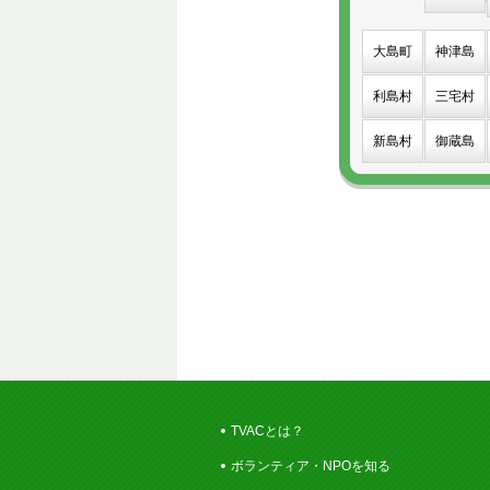
大島町
神津島
利島村
三宅村
新島村
御蔵島
TVACとは？
ボランティア・NPOを知る