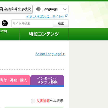
Language
会議室等空き状況
やさしいにほんご サイトへ
検索
Select Language
▼
インターン・
寄付・募金・購入
スタッフ募集
災害情報
のみ表示