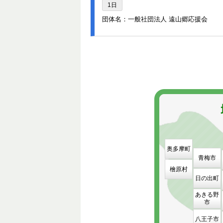
1日
団体名：一般社団法人 遠山郷応援会
奥多摩町
青梅市
檜原村
日の出町
あきる野
市
八王子市