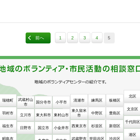
前へ
1
2
3
4
5
北区
武蔵村山
瑞穂町
清瀬市
練馬区
板橋区
国分寺市
小平市
市
文京区
東久留米
羽村市
中野区
豊島区
立川市
東大和市
東村山市
市
千代田区
福生市
西東京市
杉並区
新宿区
日野市
国立市
小金井市
港区
昭島市
武蔵野市
世田谷区
渋谷区