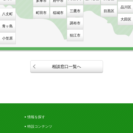
多摩市
府中市
品川区
三鷹市
目黒区
町田市
稲城市
八丈町
大田区
調布市
青ヶ島
狛江市
小笠原
相談窓口一覧へ
情報を探す
特設コンテンツ