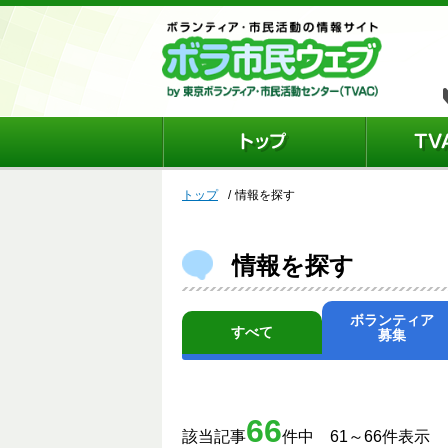
トップ
情報を探す
情報を探す
ボランティア
すべて
募集
66
該当記事
件中 61～66件表示