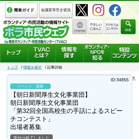
簡単ガイド
会議室等空き状況
検索
トップ
情報を探す
記事詳細
Select Language
▼
ID:34855
イベント・講座
【朝日新聞厚生文化事業団】
朝日新聞厚生文化事業団
「第32回全国高校生の手話によるスピー
チコンテスト」
出場者募集
受付は終了しました