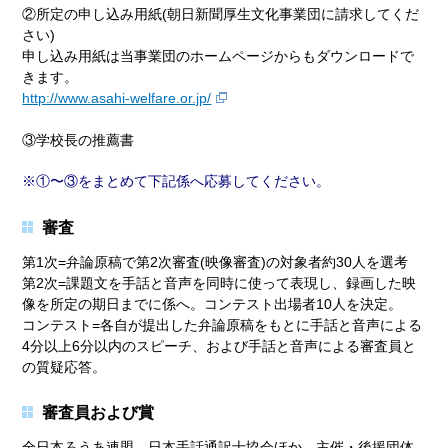
②所定の申し込み用紙(朝日新聞厚生文化事業団に請求してくだ
さい)
申し込み用紙は当事業団のホームページからもダウンロードで
きます。
http://www.asahi-welfare.or.jp/
③学校長の推薦書
①〜③をまとめて下記係へ応募してください。
審査
第1次=弁論原稿で第2次審査(映像審査)の対象者約30人を選考
第2次=課題文を手話と音声を同時に使って表現し、録画した映
像を所定の期日までに係へ。コンテスト出場者10人を決定。
コンテスト=各自が提出した弁論原稿をもとに手話と音声による
4分以上6分以内のスピーチ、および手話と音声による審査員と
の質疑応答。
審査員および賞
全日本ろうあ連盟、日本手話通訳士協会ほか、主催・後援団体