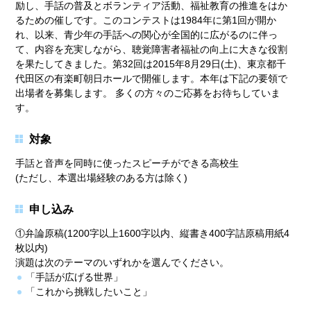
励し、手話の普及とボランティア活動、福祉教育の推進をはか
るための催しです。このコンテストは1984年に第1回が開か
れ、以来、青少年の手話への関心が全国的に広がるのに伴っ
て、内容を充実しながら、聴覚障害者福祉の向上に大きな役割
を果たしてきました。第32回は2015年8月29日(土)、東京都千
代田区の有楽町朝日ホールで開催します。本年は下記の要領で
出場者を募集します。 多くの方々のご応募をお待ちしていま
す。
対象
手話と音声を同時に使ったスピーチができる高校生
(ただし、本選出場経験のある方は除く)
申し込み
①弁論原稿(1200字以上1600字以内、縦書き400字詰原稿用紙4
枚以内)
演題は次のテーマのいずれかを選んでください。
「手話が広げる世界」
「これから挑戦したいこと」