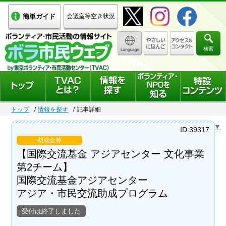
簡単ガイド
会議室等空き状況
検索
トップ
情報を探す
記事詳細
Select Language
▼
ID:39317
助成金等
【国際交流基金 アジアセンター 文化事業
第2チーム】
国際交流基金アジアセンター
アジア・市民交流助成プログラム
受付は終了しました