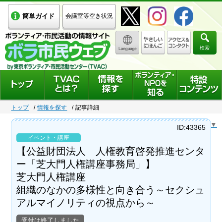
簡単ガイド
会議室等空き状況
検索
トップ
情報を探す
記事詳細
Select Language
▼
ID:43365
イベント・講座
【公益財団法人 人権教育啓発推進センタ
ー「芝大門人権講座事務局」】
芝大門人権講座
組織のなかの多様性と向き合う～セクシュ
アルマイノリティの視点から～
受付は終了しました