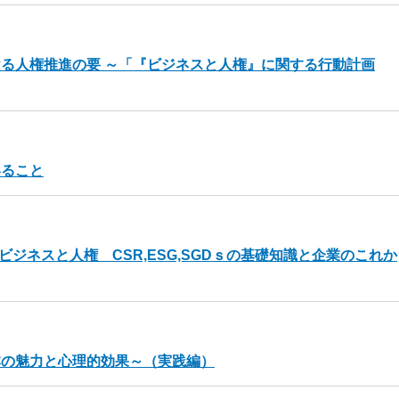
る人権推進の要 ～「『ビジネスと人権』に関する行動計画
いること
ビジネスと人権 CSR,ESG,SGDｓの基礎知識と企業のこれか
本の魅力と心理的効果～（実践編）