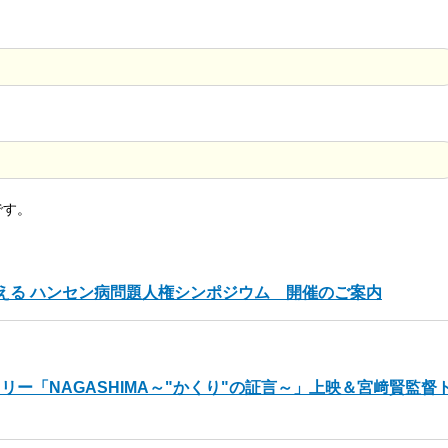
です。
える ハンセン病問題人権シンポジウム 開催のご案内
ー「NAGASHIMA～"かくり"の証言～」上映＆宮﨑賢監督