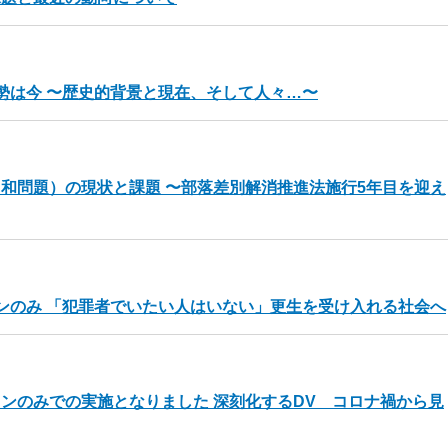
勢は今 〜歴史的背景と現在、そして人々…〜
和問題）の現状と課題 〜部落差別解消推進法施行5年目を迎え
ンのみ 「犯罪者でいたい人はいない」更生を受け入れる社会へ
ンのみでの実施となりました 深刻化するDV コロナ禍から見