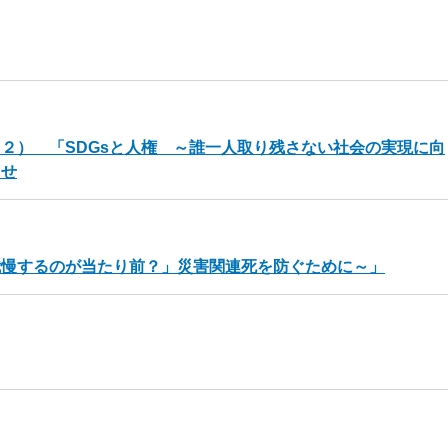
２） 「SDGsと人権 ～誰一人取り残さない社会の実現に向
らせ
我慢するのが当たり前？」災害関連死を防ぐために～」