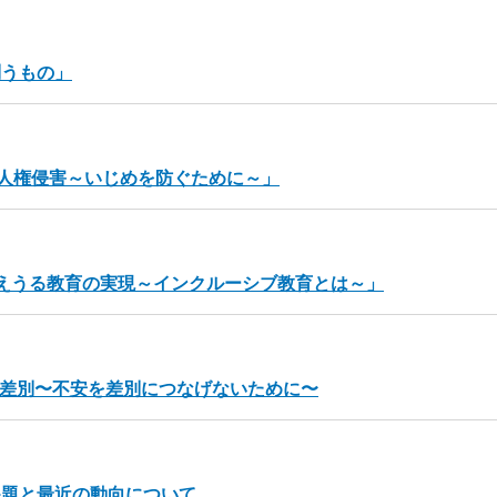
問うもの」
の人権侵害～いじめを防ぐために～」
えうる教育の実現～インクルーシブ教育とは～」
ロナ差別〜不安を差別につなげないために〜
課題と最近の動向について