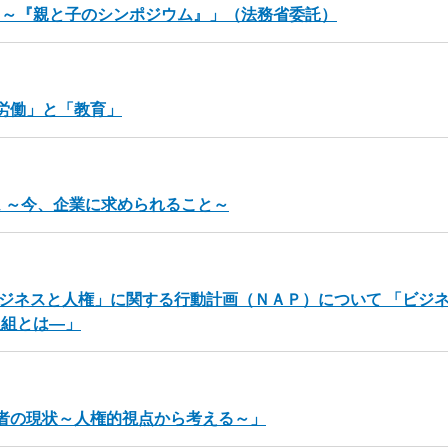
る～『親と子のシンポジウム』」（法務省委託）
「労働」と「教育」
 ～今、企業に求められること～
ビジネスと人権」に関する行動計画（ＮＡＰ）について 「ビジ
取組とは―」
者の現状～人権的視点から考える～」