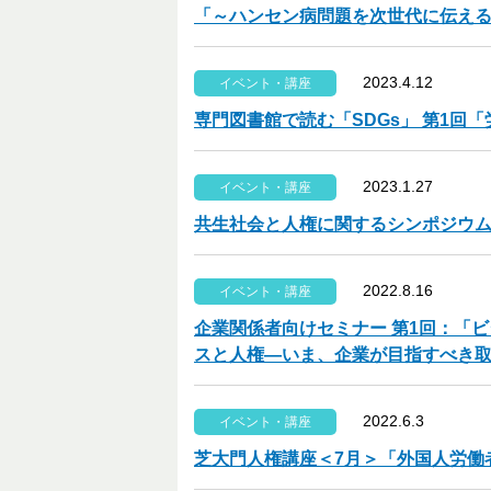
「～ハンセン病問題を次世代に伝え
2023.4.12
イベント・講座
専門図書館で読む「SDGs」 第1回
2023.1.27
イベント・講座
共生社会と人権に関するシンポジウム
2022.8.16
イベント・講座
企業関係者向けセミナー 第1回：「
スと人権―いま、企業が目指すべき
2022.6.3
イベント・講座
芝大門人権講座＜7月＞「外国人労働