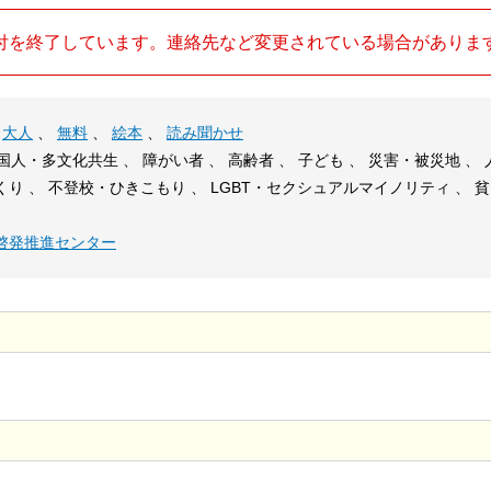
付を終了しています。連絡先など変更されている場合がありま
、
大人
、
無料
、
絵本
、
読み聞かせ
外国人・多文化共生 、 障がい者 、 高齢者 、 子ども 、 災害・被災地 、
り 、 不登校・ひきこもり 、 LGBT・セクシュアルマイノリティ 、 
啓発推進センター