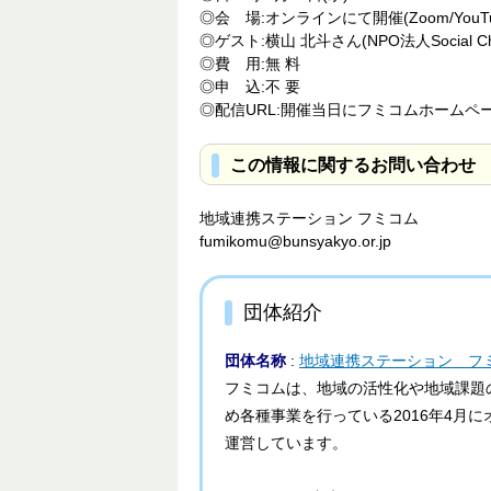
◎会 場:オンラインにて開催(Zoom/YouT
◎ゲスト:横山 北斗さん(NPO法人Social Ch
◎費 用:無 料
◎申 込:不 要
◎配信URL:開催当日にフミコムホームペー
この情報に関するお問い合わせ
地域連携ステーション フミコム
fumikomu@bunsyakyo.or.jp
団体紹介
団体名称
:
地域連携ステーション フ
フミコムは、地域の活性化や地域課題
め各種事業を行っている2016年4月
運営しています。