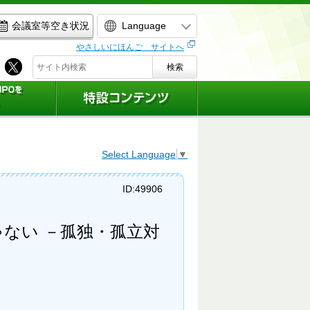
Language
会議室等空き状況
やさしいにほんご サイトへ
検索
Select Language
▼
ID:49906
ゃない －孤独・孤立対