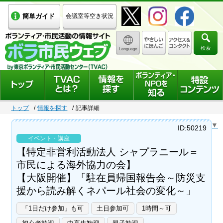
簡単ガイド
会議室等空き状況
検索
トップ
情報を探す
記事詳細
Select Language
▼
ID:50219
イベント・講座
【特定非営利活動法人 シャプラニール＝
市民による海外協力の会】
【大阪開催】「駐在員帰国報告会～防災支
援から読み解くネパール社会の変化～」
「1日だけ参加」も可
土日参加可
1時間～可