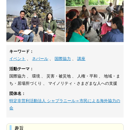
キーワード：
イベント
、
ネパール
、
国際協力
、
講座
活動テーマ：
国際協力 、 環境 、 災害・被災地 、 人権・平和 、 地域・ま
ち・居場所づくり 、 マイノリティ・さまざまな人への支援
団体名：
特定非営利活動法人 シャプラニール＝市民による海外協力の
会
趣旨