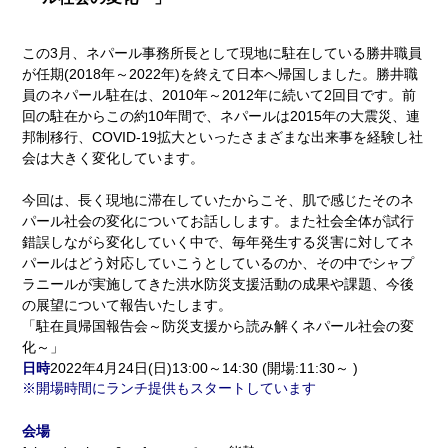
この3月、ネパール事務所長として現地に駐在している勝井職員
が任期(2018年～2022年)を終えて日本へ帰国しました。勝井職
員のネパール駐在は、2010年～2012年に続いて2回目です。前
回の駐在からこの約10年間で、ネパールは2015年の大震災、連
邦制移行、COVID-19拡大といったさまざまな出来事を経験し社
会は大きく変化しています。
今回は、長く現地に滞在していたからこそ、肌で感じたそのネ
パール社会の変化についてお話しします。また社会全体が試行
錯誤しながら変化していく中で、毎年発生する災害に対してネ
パールはどう対応していこうとしているのか、その中でシャプ
ラニールが実施してきた洪水防災支援活動の成果や課題、今後
の展望について報告いたします。
「駐在員帰国報告会～防災支援から読み解くネパール社会の変
化～」
日時
2022年4月24日(日)13:00～14:30 (開場:11:30～ )
開場時間にランチ提供もスタートしています
会場