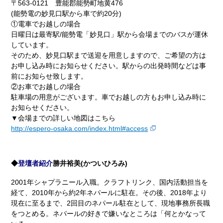
〒563-0121 豊能郡能勢町地黄476
(能勢電の妙見口駅から車で約20分)
①電車でお越しの場合
日曜日は最寄駅/能勢電「妙見口」駅から会場までのバスが運休
しています。
そのため、妙見口駅まで送迎を用意しますので、ご希望の方は
お申し込み時にお知らせください。駅からの出発時間などは事
前にお知らせ致します。
②お車でお越しの場合
駐車場の用意がございます。車でお越しの方もお申し込み時に
お知らせください。
▼会場までの詳しい地図はこちら
http://espero-osaka.com/index.html#access
◆
登壇者紹介
勝井裕美(かついひろみ)
2001年シャプラニール入職。クラフトリンク、国内活動担当を
経て、2010年から約2年ネパールに駐在。その後、2018年より
現在に至るまで、2回目のネパール駐在として、現地事務所長職
をつとめる。ネパールの好きで嫌いなところは「何とかなって