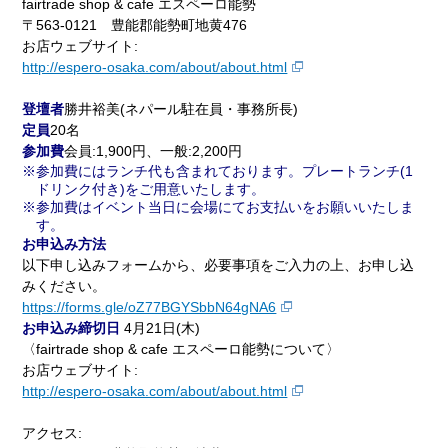
fairtrade shop & cafe エスペーロ能勢
〒563-0121 豊能郡能勢町地黄476
お店ウェブサイト:
http://espero-osaka.com/about/about.html
登壇者
勝井裕美(ネパール駐在員・事務所長)
定員
20名
参加費
会員:1,900円、一般:2,200円
参加費にはランチ代も含まれております。プレートランチ(1
ドリンク付き)をご用意いたします。
参加費はイベント当日に会場にてお支払いをお願いいたしま
す。
お申込み方法
以下申し込みフォームから、必要事項をご入力の上、お申し込
みください。
https://forms.gle/oZ77BGYSbbN64gNA6
お申込み締切日
4月21日(木)
〈fairtrade shop & cafe エスペーロ能勢について〉
お店ウェブサイト:
http://espero-osaka.com/about/about.html
アクセス: