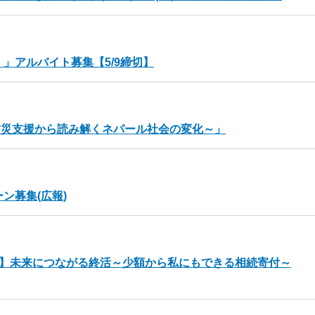
」アルバイト募集【5/9締切】
防災支援から読み解くネパール社会の変化～」
ン募集(広報)
ー】未来につながる終活～少額から私にもできる相続寄付～