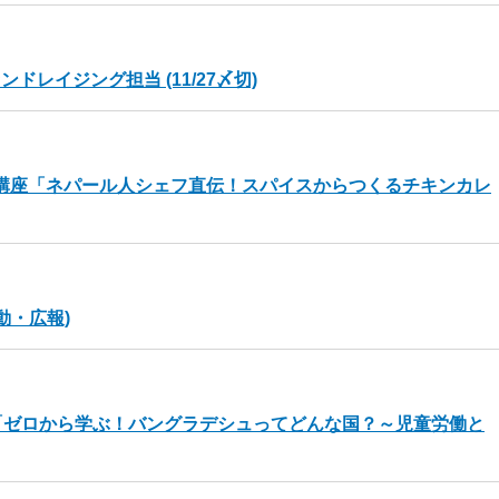
レイジング担当 (11/27〆切)
料理講座「ネパール人シェフ直伝！スパイスからつくるチキンカレ
動・広報)
「ゼロから学ぶ！バングラデシュってどんな国？～児童労働と