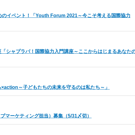
ためのイベント！「Youth Forum 2021～今こそ考える国際協力
料講座「シャプラバ！国際協力入門講座～ここからはじまるあなた
る×action～子どもたちの未来を守るのは私たち～」
ブマーケティング担当）募集（5/31〆切）