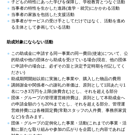
子どもの特性にあった学びを保障し、学校教育とつなぐ活動
当事者の特性を生かした進路(進学・就労)にかかわる活動
当事者の家族を包括した支援活動
当事者がサービスの受け手としてだけではなく、活動を進め
る主体として参画している活動
助成対象にならない活動
この助成金に申請する同一事業の同一費目(使途)について、公
的助成や他の団体から助成を受けている場合(現在、他の団体
に申請中の場合は、必ずその旨と決定予定時期を付記してく
ださい)
助成期間開始以前に実施した事業や、購入した物品の費用
講師謝金や関係者への謝礼の単価は、原則として1回あたり1
名につき3万円を上限(旅費含む)とし、それを超える部分
団体・グループの管理運営維持費は、原則として本助成金へ
の申請金額のうち20%までとし、それを超える部分。管理運
営維持費には各種固定費(常勤スタッフの人件費、事務所家賃
など)を含みます。
団体・グループの定例化した事業・活動(これまでの事業・活
動に新たな取り組みや参加の広がりを企図した内容であれば