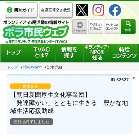
簡単ガイド
会議室等空き状況
検索
トップ
情報を探す
記事詳細
Select Language
▼
ID:52627
助成金等
【朝日新聞厚生文化事業団】
「発達障がい」とともに生きる 豊かな地
域生活応援助成
受付は終了しました