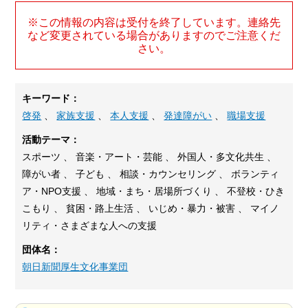
※この情報の内容は受付を終了しています。連絡先
など変更されている場合がありますのでご注意くだ
さい。
キーワード：
啓発
、
家族支援
、
本人支援
、
発達障がい
、
職場支援
活動テーマ：
スポーツ 、 音楽・アート・芸能 、 外国人・多文化共生 、
障がい者 、 子ども 、 相談・カウンセリング 、 ボランティ
ア・NPO支援 、 地域・まち・居場所づくり 、 不登校・ひき
こもり 、 貧困・路上生活 、 いじめ・暴力・被害 、 マイノ
リティ・さまざまな人への支援
団体名：
朝日新聞厚生文化事業団