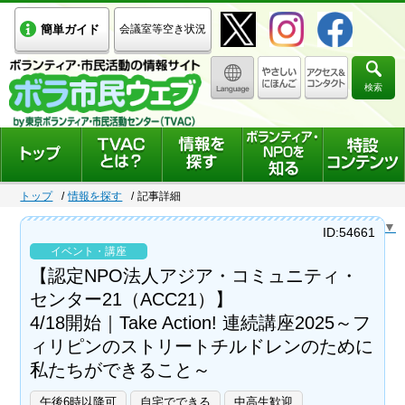
簡単ガイド
会議室等空き状況
検索
トップ
情報を探す
記事詳細
Select Language
▼
ID:54661
イベント・講座
【認定NPO法人アジア・コミュニティ・
センター21（ACC21）】
4/18開始｜Take Action! 連続講座2025～フ
ィリピンのストリートチルドレンのために
私たちができること～
午後6時以降可
自宅でできる
中高生歓迎