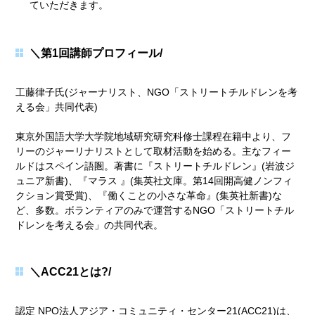
ていただきます。
＼第1回講師プロフィール/
工藤律子氏(ジャーナリスト、NGO「ストリートチルドレンを考
える会」共同代表)
東京外国語大学大学院地域研究研究科修士課程在籍中より、フ
リーのジャーリナリストとして取材活動を始める。主なフィー
ルドはスペイン語圏。著書に『ストリートチルドレン』(岩波ジ
ュニア新書)、『マラス 』(集英社文庫。第14回開高健ノンフィ
クション賞受賞)、『働くことの小さな革命』(集英社新書)な
ど、多数。ボランティアのみで運営するNGO「ストリートチル
ドレンを考える会」の共同代表。
＼ACC21とは?/
認定 NPO法人アジア・コミュニティ・センター21(ACC21)は、