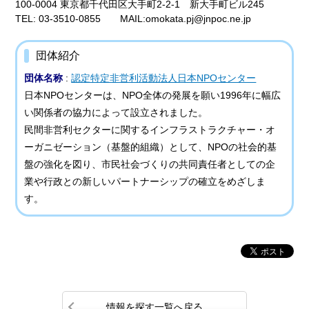
100-0004 東京都千代田区大手町2-2-1 新大手町ビル245
TEL: 03-3510-0855 MAIL:omokata.pj@jnpoc.ne.jp
団体紹介
団体名称
:
認定特定非営利活動法人日本NPOセンター
日本NPOセンターは、NPO全体の発展を願い1996年に幅広
い関係者の協力によって設立されました。
民間非営利セクターに関するインフラストラクチャー・オ
ーガニゼーション（基盤的組織）として、NPOの社会的基
盤の強化を図り、市民社会づくりの共同責任者としての企
業や行政との新しいパートナーシップの確立をめざしま
す。
情報を探す一覧へ戻る