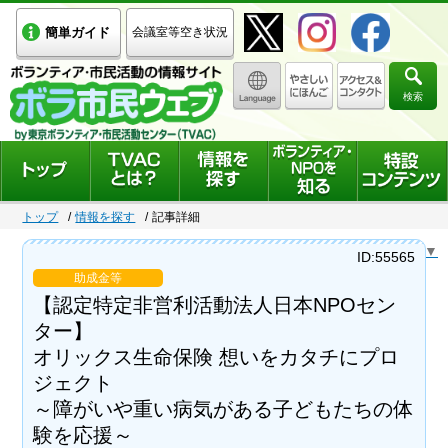
簡単ガイド
会議室等空き状況
検索
トップ
情報を探す
記事詳細
Select Language
▼
ID:55565
助成金等
【認定特定非営利活動法人日本NPOセン
ター】
オリックス生命保険 想いをカタチにプロ
ジェクト
～障がいや重い病気がある子どもたちの体
験を応援～