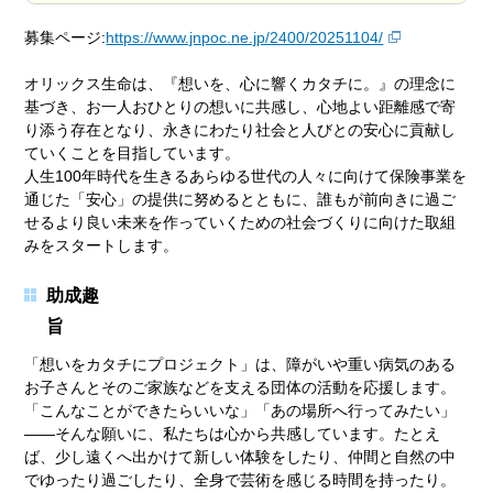
募集ページ:
https://www.jnpoc.ne.jp/2400/20251104/
オリックス生命は、『想いを、心に響くカタチに。』の理念に
基づき、お一人おひとりの想いに共感し、心地よい距離感で寄
り添う存在となり、永きにわたり社会と人びとの安心に貢献し
ていくことを目指しています。
人生100年時代を生きるあらゆる世代の人々に向けて保険事業を
通じた「安心」の提供に努めるとともに、誰もが前向きに過ご
せるより良い未来を作っていくための社会づくりに向けた取組
みをスタートします。
助成趣
「想いをカタチにプロジェクト」は、障がいや重い病気のある
お子さんとそのご家族などを支える団体の活動を応援します。
「こんなことができたらいいな」「あの場所へ行ってみたい」
――そんな願いに、私たちは心から共感しています。たとえ
ば、少し遠くへ出かけて新しい体験をしたり、仲間と自然の中
でゆったり過ごしたり、全身で芸術を感じる時間を持ったり。