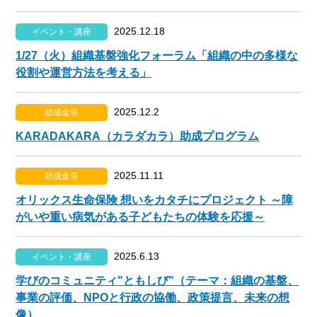
2025.12.18
イベント・講座
1/27（火）組織基盤強化フォーラム「組織の中の多様な
役割や運営方法を考える」
2025.12.2
助成金等
KARADAKARA（カラダカラ）助成プログラム
2025.11.11
助成金等
オリックス生命保険 想いをカタチにプロジェクト ～障
がいや重い病気がある子どもたちの体験を応援～
2025.6.13
イベント・講座
学びのコミュニティ"ともしび"（テーマ：組織の基盤、
事業の評価、NPOと行政の協働、政策提言、未来の想
像）