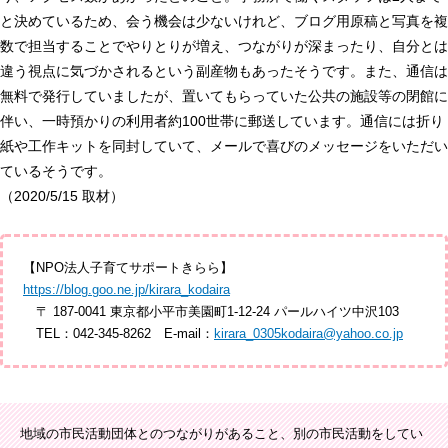
と決めているため、会う機会は少ないけれど、ブログ用原稿と写真を複
数で担当することでやりとりが増え、つながりが深まったり、自分とは
違う視点に気づかされるという副産物もあったそうです。また、通信は
無料で発行していましたが、置いてもらっていた公共の施設等の閉館に
伴い、一時預かりの利用者約100世帯に郵送しています。通信には折り
紙や工作キットを同封していて、メールで喜びのメッセージをいただい
ているそうです。
（2020/5/15 取材）
【NPO法人子育てサポートきらら】
https://blog.goo.ne.jp/kirara_kodaira
〒 187-0041 東京都小平市美園町1-12-24 パールハイツ中沢103
TEL：042-345-8262 E-mail：
kirara_0305kodaira@yahoo.co.jp
地域の市民活動団体とのつながりがあること、別の市民活動をしてい