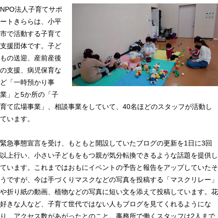
NPO法人子育てサポ
ートきららは、小平
市で活動する子育て
支援団体です。子ど
もの送迎、産前産後
の支援、病児保育な
ど「一時預かり事
業」と5か所の「子
育て広場事業」、相談事業をしていて、40名ほどのスタッフが活動し
ています。
緊急事態宣言を受け、もともと開設していたブログの更新を1日に3回
以上行い、小さい子どもをもつ親が気分転換できるような話題を提供し
ています。これまではおもにイベントの予告と報告をアップしていたそ
うですが、今は手づくりマスクなどの写真を投稿する「マスクリレー」
や折り紙の動画、植物などの写真に短い文を添えて投稿しています。花
好きな人など、子育て世代ではない人もブログを見てくれるようにな
り、アクセス数があがったとのこと。事務所で働くスタッフは2人まで