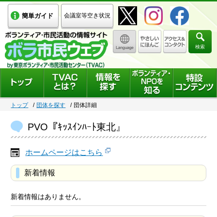
簡単ガイド
会議室等空き状況
検索
トップ
団体を探す
団体詳細
PVO『ｷｯｽｲﾝﾊｰﾄ東北』
ホームページはこちら
新着情報
新着情報はありません。