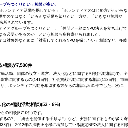
ープをつくりたい」相談が多い。
)が「ボランティア活動を探している」「ボランティアのはじめ方がわからな
探すのではなく「いろんな活動を知りたい」方や、「いきなり施設や
く来所されています。
ティアグループをつくりたい」、「仲間と一緒にNPO法人を立ち上げて
なる必要があるのか」という相談も多数寄せられました。
では対象外なために「対応してくれるNPOを探したい」相談など、多岐
相談が7,500件
市民活動、団体の設立・運営、法人化などに関する相談(活動相談)で、全
AC事業に関するもの(1415件)、社会貢献活動に関する相談(1125件)、市
となり、ボランティア活動を希望する方からの相談は631件でした。次に、
の相談(活動相談)(52・8%)
らの相談(5710件)です。
するの?」「総会を開催する手順は?」など、実務に関するものが多く寄
838件)。2012年の法改正を機に増加している認定NPO法人に関する相