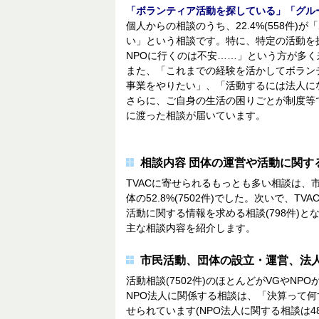
「ボランティア活動を探している」「グル
個人からの相談のうち、22.4%(558件
い」という相談です。特に、特定の活動を
NPOに行くのは不安……」という方が多
また、「これまでの経験を活かしてボラン
事業をやりたい」、「活動するには法人に
さらに、ご自身の生活の困りごとが制度等
に渡った相談が届いています。
相談内容 団体の運営や活動に関する
TVACに寄せられるもっとも多い相談は、
体の52.8%(7502件)でした。次いで、TV
活動に関する情報を求める相談(798件)
主な相談内容を紹介します。
市民活動、団体の設立・運営、法人化
活動相談(7502件)のほとんどがVGやNPOか
NPO法人に関係する相談は、「決算って何
せられています(NPO法人に関する相談は4