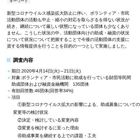
キーワード
新型コロナウイルス感染拡大防止に伴い、ボランティア・市民
活動団体の活動も中止・縮小の対応を取らざるを得ない状況が
続き、継続について厳しい状態になっている団体も少なくあり
ません。こうした状況の中、活動団体向けの助成・融資の状況
について状況について把握することで今後の活動団体の支援に
資する情報提供を行うことを目的の一つとして実施しました。
調査内容
期日:2020年4月14日(火)～21日(火)
対象:ボランティア・市民活動に助成を行っている財団等民間
助成団体および融資金融機関 135団体
有効回答数:46団体(回答率34%)
項目
①新型コロナウイルス拡大の影響による、助成募集についての
変更等の検討状況
②決定・検討している変更内容
③変更を検討するに至った理由
④助成事業を継続する上での課題・工夫