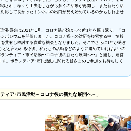
確認され、様々な工夫をしながら多くの活動が再開し、また新たな活
に対応して長かったトンネルの出口が見え始めているのかもしれませ
営委員会は2021年1月、コロナ禍が始まって約1年を振り返り、「コ
シンポジウムを開催しました。コロナ禍への対応を模索する中、情報
応を共有し検討する貴重な機会となりました。そこでさらに1年が過ぎ
ナ”などと言われる今後、私たちの活動をどのように進めていけばよいの
ボランティア・市民活動〜コロナ後の新たな展開へ〜」と題し、運営
します。ボランティア･市民活動に関わる皆さまのご参加をお待ちして
ンティア･市民活動～コロナ後の新たな展開へ～」