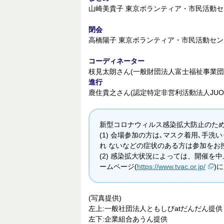
山崎美貴子 東京ボランティア・市民活動
閉会
高橋陽子 東京ボランティア・市民活動セ
コーディネーター
枝見太朗さん(一般財団法人富士福祉事業団
進行
鹿住貴之さん(認定特定非営利活動法人JUON(
新型コロナウィルス感染拡大防止のた
(1) 会場参加の方は､マスク着用､手
れ ないなどの症状のある方は参加をお
(2) 感染拡大状況によっては、開催を
ームページ(
https://www.tvac.or.jp/
)
(写真提供)
左上:一般社団法人ともしびatだんだん提供
左下:企業組合あうん提供