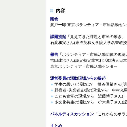
内容
開会
渡戸一郎 東京ボランティア・市民活動セ
課題提起
「見えてきた課題と市民の動き」
石渡和実さん(東洋英和女学院大学名誉教授
報告
「ボランティア・市民活動団体の現況
吉田建治さん(認定特定非営利活動法人日本
東京ボランティア・市民活動センター
運営委員の活動現場からの提起
学生の想いと活動は? 橋谷優希さん(明
野宿者･失業者支援の現場から 中村光男
こども食堂の現場から 近藤博子さん(一
多文化共生の活動から 枦木典子さん(
パネルディスカッション
「これからのボラ
まとめ