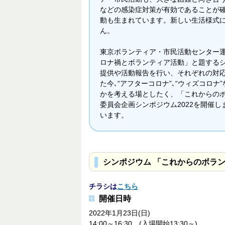
などの感染症対策が有効であることが
動も生まれています。新しい生活様式
ん。
東京ボランティア・市民活動センター運
ロナ禍とボランティア活動」と題する
提供や活動報告を行い、それぞれの対
た今､“アフターコロナ”､“ウィズコロ
かを考える場としたく、「これからの
委員会企画シンポジウム2022を開催
います。
シンポジウム 「これからのボラ
チラシは
こちら
開催日時
2022年1月23日(日)
14:00～16:30 (入場開始13:30～)