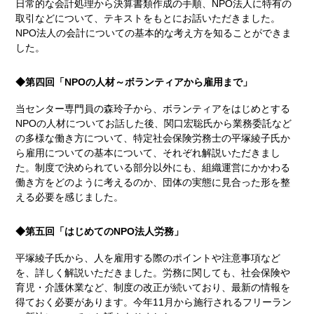
日常的な会計処理から決算書類作成の手順、NPO法人に特有の
取引などについて、テキストをもとにお話いただきました。
NPO法人の会計についての基本的な考え方を知ることができま
した。
◆第四回「NPOの人材～ボランティアから雇用まで」
当センター専門員の森玲子から、ボランティアをはじめとする
NPOの人材についてお話した後、関口宏聡氏から業務委託など
の多様な働き方について、特定社会保険労務士の平塚綾子氏か
ら雇用についての基本について、それぞれ解説いただきまし
た。制度で決められている部分以外にも、組織運営にかかわる
働き方をどのように考えるのか、団体の実態に見合った形を整
える必要を感じました。
◆第五回「はじめてのNPO法人労務」
平塚綾子氏から、人を雇用する際のポイントや注意事項など
を、詳しく解説いただきました。労務に関しても、社会保険や
育児・介護休業など、制度の改正が続いており、最新の情報を
得ておく必要があります。今年11月から施行されるフリーラン