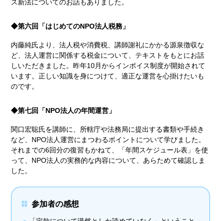
ス新法についてのお話もありました。
◆第六回「はじめてのNPO法人税務」
内藤純氏より、法人税や消費税、講師謝礼にかかる源泉徴収な
ど、法人運営に関係する税金について、テキストをもとにお話
しいただきました。昨年10月からインボイス制度が開始されて
います。正しい知識を身につけて、適正な運営を心掛けたいも
のです。
◆第七回「NPO法人の年間運営」
関口宏聡氏を講師に、所轄庁や法務局に提出する書類や手続き
など、NPO法人運営にまつわるポイントについて学びました。
それまでの6回分の復習もかねて、「年間スケジュール表」を使
って、NPO法人の実務的な内容について、あらためて確認しま
した。
参加者の感想
「定款について漫然としか読めていなく」ということ