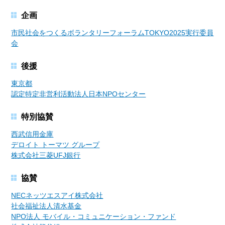
企画
市民社会をつくるボランタリーフォーラムTOKYO2025実行委員
会
後援
東京都
認定特定非営利活動法人日本NPOセンター
特別協賛
西武信用金庫
デロイト トーマツ グループ
株式会社三菱UFJ銀行
協賛
NECネッツエスアイ株式会社
社会福祉法人清水基金
NPO法人 モバイル・コミュニケーション・ファンド