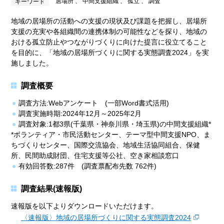
居場所 、 中間支援組織 、 孤立 、 調査
キーワード
地域の居場所の活動への支援の現状及び課題を把握し、居場所
支援の充実や各組織間の連携体制の可能性などを探り、地域の
おける孤立防止やつながりづくりに向けた提言に役立てること
を目的に、「地域の居場所づくりに関する実態調査2024」を実
施しました。
調査概要
調査方法:Webアンケート (一部Word書式活用)
調査実施時期:2024年12月～2025年2月
調査対象:1都3県(千葉県・神奈川県・埼玉県)の中間支援組織*
*ボランティア・市民活動センター、テーマ型中間支援NPO、ま
ちづくりセンター、国際交流協会、地域生活協同組合、保健
所、民間助成財団、住宅支援等公社、空き家相談窓口
有効回答数:287件 (調査票配布先数 762件)
調査結果(速報版)
速報版を以下よりダウンロードいただけます。
〈速報版〉地域の居場所づくりに関する実態調査2024