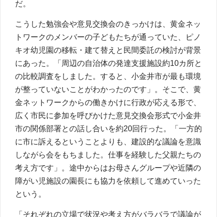
だ。
こうした勉強会や意見交換会のきっかけは、黄金ネッ
トワークのメンバーの子どもたちが通っていた、ピノ
キオ幼児園の移転・建て替えと民間委託の検討が背景
にあった。「周辺の自治体の発達支援施設約10カ所と
の比較調査をしました。すると、小金井市が最も環境
が整っていないことがわかったのです」。そこで、黄
金ネットワークからの働きかけに行政が応える形で、
広く市民に参加を呼びかけた意見交換会形式で小金井
市の関係部署との話し合いを約20回行った。「一方的
に市に訴えるということよりも、建設的な議論を意識
しながら会をもちました。仕事を経験した父親たちの
考え方です」。途中からはお母さんグループや近隣の
障がい児施設の園長にも協力を依頼して進めていった
という。
「それぞれの立場で状況や考え方がバラバラで議論が