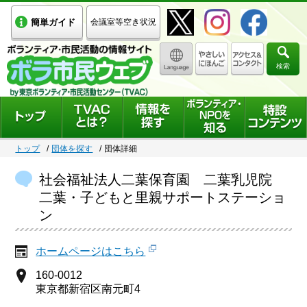
簡単ガイド
会議室等空き状況
検索
トップ
団体を探す
団体詳細
社会福祉法人二葉保育園 二葉乳児院
二葉・子どもと里親サポートステーショ
ン
ホームページはこちら
160-0012
東京都新宿区南元町4