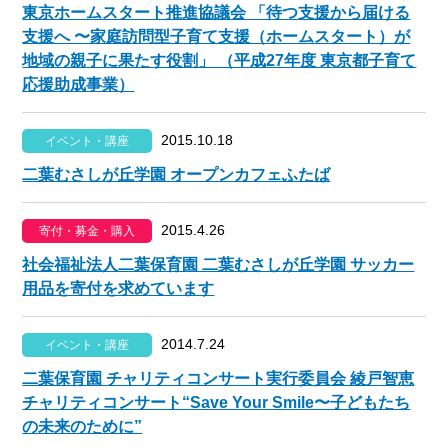
東京ホームスタート推進協議会 「待つ支援から届ける
支援へ 〜家庭訪問型子育て支援（ホームスタート）が
地域の親子に果たす役割」 （平成27年度 東京都子育て
応援助成事業）
2015.10.18
イベント・講座
二葉むさしが丘学園 オープンカフェふたば
2015.4.26
寄付・募金・購入
社会福祉法人二葉保育園 二葉むさしが丘学園 サッカー
用品を寄付を求めています
2014.7.24
イベント・講座
二葉保育園 チャリティコンサート実行委員会 綾戸智恵
チャリティコンサート“Save Your Smile〜子どもたち
の未来のために”