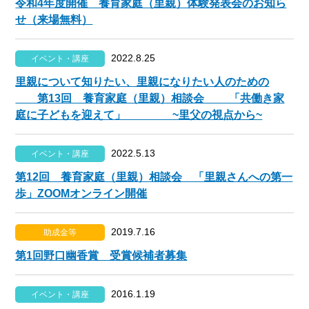
令和4年度開催 養育家庭（里親）体験発表会のお知ら
せ（来場無料）
2022.8.25
イベント・講座
里親について知りたい、里親になりたい人のための
第13回 養育家庭（里親）相談会 「共働き家
庭に子どもを迎えて」 ~里父の視点から~
2022.5.13
イベント・講座
第12回 養育家庭（里親）相談会 「里親さんへの第一
歩」ZOOMオンライン開催
2019.7.16
助成金等
第1回野口幽香賞 受賞候補者募集
2016.1.19
イベント・講座