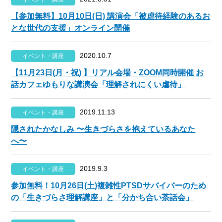
【参加無料】10月10日(日) 講演会「被虐待経験のあるお
とな世代の支援」オンライン開催
2020.10.7
イベント・講座
【11月23日(月・祝) 】リアル会場・ZOOM同時開催 お
話カフェゆもりな講演会「理解されにくい虐待」
2019.11.13
イベント・講座
隠されたかなしみ 〜生きづらさを抱えているあなた
へ〜
2019.9.3
イベント・講座
参加無料！10月26日(土)複雑性PTSDサバイバーのため
の「生きづらさ理解講座」と「分かち合い茶話会」