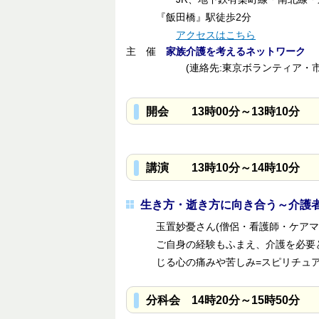
『飯田橋』駅徒歩2分
アクセスはこちら
主 催
家族介護を考えるネットワーク
(連絡先:東京ボランティア・市
開会 13時00分～13時10分
講演 13時10分～14時10分
生き方・逝き方に向き合う～介護
玉置妙憂さん(僧侶・看護師・ケアマ
ご自身の経験もふまえ、介護を必要
じる心の痛みや苦しみ=スピリチュ
分科会 14時20分～15時50分