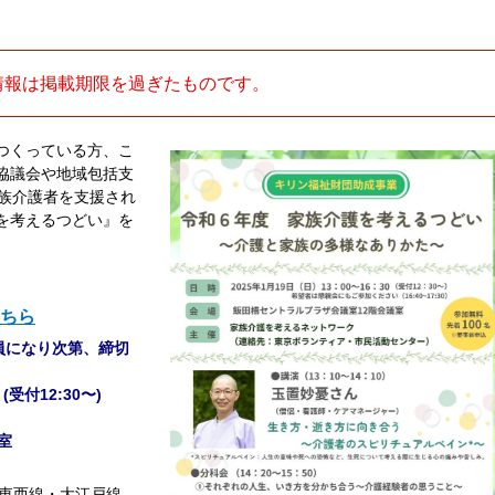
情報は掲載期限を過ぎたものです。
つくっている方、こ
協議会や地域包括支
家族介護者を支援され
を考えるつどい』を
ちら
定員になり次第、締切
 (受付12:30〜)
室
東西線・大江戸線