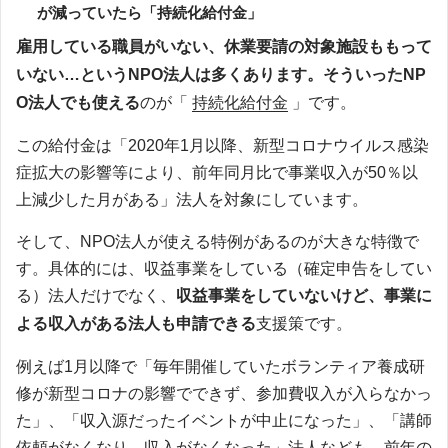
が減っていたら「持続化給付金」
雇用している職員がいない、休業要請の対象施設ももって
いない…というNPO法人は多くあります。そういったNP
O法人でも使える
のが「
持続化給付金
」です。
この給付金は「2020年1月以降、新型コロナウイルス感染
症拡大の影響等により、前年同月比で事業収入が50％以
上減少した月がある」法人を対象にしています。
そして、NPO法人が使える特例があるのが大きな特徴で
す。具体的には、収益事業をしている（確定申告をしてい
る）法人だけでなく、
収益事業をしていないけど、事業に
よる収入がある法人も申請できる
支援策です。
例えば1月以降で「毎年開催していたボランティア養成研
修が新型コロナの影響でできず、参加費収入が入らなかっ
た」、「収入源だったイベントが中止になった」、「講師
依頼がなくなり、収入がなくなった」法人なども、前年の