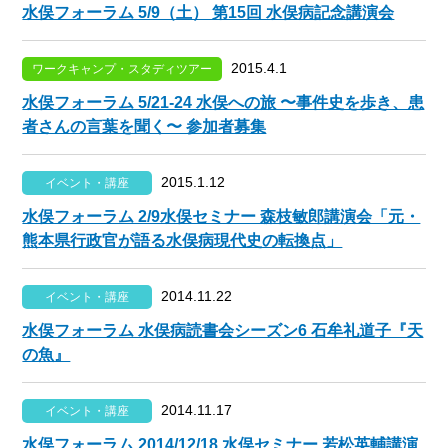
水俣フォーラム 5/9（土） 第15回 水俣病記念講演会
2015.4.1
ワークキャンプ・スタディツアー
水俣フォーラム 5/21-24 水俣への旅 〜事件史を歩き、患
者さんの言葉を聞く〜 参加者募集
2015.1.12
イベント・講座
水俣フォーラム 2/9水俣セミナー 森枝敏郎講演会「元・
熊本県行政官が語る水俣病現代史の転換点」
2014.11.22
イベント・講座
水俣フォーラム 水俣病読書会シーズン6 石牟礼道子『天
の魚』
2014.11.17
イベント・講座
水俣フォーラム 2014/12/18 水俣セミナー 若松英輔講演