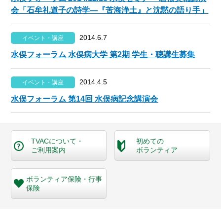
会「石牟礼道子の詩学—『苦海浄土』と沈黙の語り手」
2014.6.7
イベント・講座
水俣フォーラム 水俣病大学 第2期 学生・聴講生募集
2014.4.5
イベント・講座
水俣フォーラム 第14回 水俣病記念講演会
TVACについて・
初めての
ご利用案内
ボランティア
ボランティア保険・
行事
保険