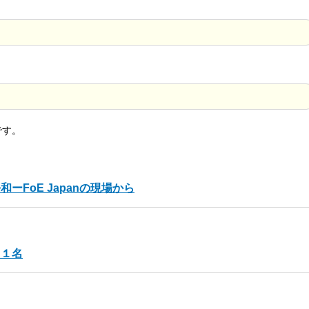
です。
FoE Japanの現場から
フ１名