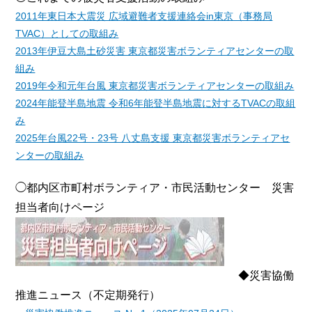
2011年東日本大震災 広域避難者支援連絡会in東京（事務局
TVAC）としての取組み
2013年伊豆大島土砂災害 東京都災害ボランティアセンターの取
組み
2019年令和元年台風 東京都災害ボランティアセンターの取組み
2024年能登半島地震 令和6年能登半島地震に対するTVACの取組
み
2025年台風22号・23号 八丈島支援 東京都災害ボランティアセ
ンターの取組み
◯都内区市町村ボランティア・市民活動センター 災害
担当者向けページ
◆災害協働
推進ニュース（不定期発行）