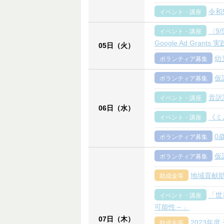
令和
イベント・講座
〈9
イベント・講座
Google Ad Gra
05日（火）
幼
ボランティア募集
仮
ボランティア募集
音訳
イベント・講座
06日（水）
《ミ
イベント・講座
0
ボランティア募集
仮
ボランティア募集
地域貢献助
助成金等
「世
イベント・講座
可能性～」
07日（木）
2023年
助成金等