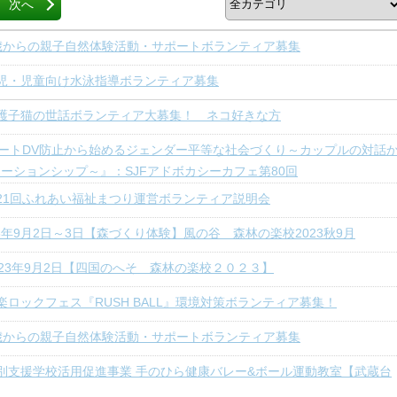
次へ
歳からの親子自然体験活動・サポートボランティア募集
児・児童向け水泳指導ボランティア募集
護子猫の世話ボランティア大募集！ ネコ好きな方
ートDV防止から始めるジェンダー平等な社会づくり～カップルの対話
ーションシップ～』：SJFアドボカシーカフェ第80回
21回ふれあい福祉まつり運営ボランティア説明会
23年9月2日～3日【森づくり体験】風の谷 森林の楽校2023秋9月
023年9月2日【四国のへそ 森林の楽校２０２３】
楽ロックフェス『RUSH BALL』環境対策ボランティア募集！
歳からの親子自然体験活動・サポートボランティア募集
別支援学校活用促進事業 手のひら健康バレー&ボール運動教室【武蔵台