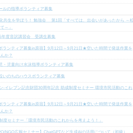
ールの指導ボランティア募集
化共生を学ぼう！ 勉強会 第1回「すべては、出会いがあったから ～
えて～」
5年度音訳講習会 受講生募集
ボランティア募集in原宿】9月12日～9月21日★空いた時間で発送作業を
せんか？
児・児童向け水泳指導ボランティア募集
設いのちのハウスボランティア募集
ン-イレブン記念財団30周年記念 助成制度セミナー 環境市民活動のこれ
ボランティア募集in原宿】9月12日～9月21日★空いた時間で発送作業を
せんか？
制度セミナー「環境市民活動のこれからを考えよう！」
PO/NGO広報セミナー】ChatGPTなど生成AIの活用について（初級）