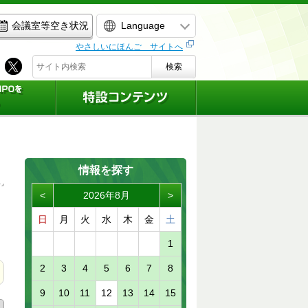
Language
会議室等空き状況
やさしいにほんご サイトへ
検索
情報を探す
<
2026年8月
>
日
月
火
水
木
金
土
1
2
3
4
5
6
7
8
9
10
11
12
13
14
15