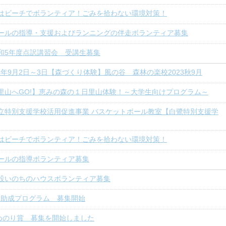
はビーチでボランティア！ごみを拾わない環境対策！
ールの指導・支援およびランニングの伴走ボランティア募集
和5年度点訳講習会 受講生募集
23年9月2日～3日【森づくり体験】風の谷 森林の楽校2023秋9月
里山へGO!】恵みの森の１日里山体験！～大学生向けプログラム～
立特別支援学校活用促進事業 バスケットボール教室【白鷺特別支援学
はビーチでボランティア！ごみを拾わない環境対策！
ールの指導ボランティア募集
設いのちのハウスボランティア募集
募助成プログラム 募集開始
めのり賞 募集を開始しました