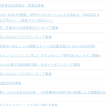
5年度音訳講習会 受講生募集
/5(火),10/3(火)開催〉NPOのプロモーション力を高める「SNS広告 &
nts 実践入門ゼミ」（団体プラン対応ゼミ）
児・児童向け水泳指導ボランティア募集
設いのちのハウスボランティア募集
講習会〜読むことが困難な人々への読書支援のために(2023年度)
ルトン･エリクソンに学ぶ》カウンセリング研究会=オンライン開催=
歳からの親子自然体験活動・サポートボランティア募集
設いのちのハウスボランティア募集
成2023年募集
界とつながる地方自治体 ～行政✖NGO/NPO等の協働による国際協力
度 子どもたちの”こころを育む活動”大募集