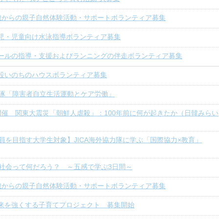
歳からの親子自然体験活動・サポートボランティア募集
児・児童向け水泳指導ボランティア募集
ールの指導・支援およびランニングの伴走ボランティア募集
設いのちのハウスボランティア募集
琢「障害者自立生活運動とケア労働」
8開催 関東大震災「朝鮮人虐殺」：100年前に何が起きたか（日韓みらい
員を目指す大学生対象】JICA海外協力隊に学ぶ「国際協力×教育」
社会って何だろう？ ～五感で学ぶ3日間～
歳からの親子自然体験活動・サポートボランティア募集
未来を強くする子育てプロジェクト 募集開始