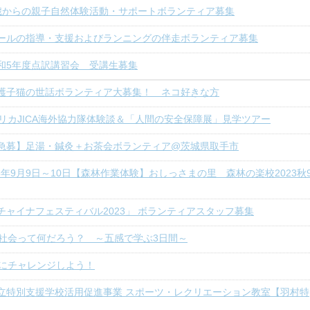
歳からの親子自然体験活動・サポートボランティア募集
ールの指導・支援およびランニングの伴走ボランティア募集
和5年度点訳講習会 受講生募集
護子猫の世話ボランティア大募集！ ネコ好きな方
リカJICA海外協力隊体験談＆「人間の安全保障展」見学ツアー
急募】足湯・鍼灸＋お茶会ボランティア@茨城県取手市
23年9月9日～10日【森林作業体験】おしっさまの里 森林の楽校2023秋
チャイナフェスティバル2023」 ボランティアスタッフ募集
社会って何だろう？ ～五感で学ぶ3日間～
にチャレンジしよう！
立特別支援学校活用促進事業 スポーツ・レクリエーション教室【羽村特