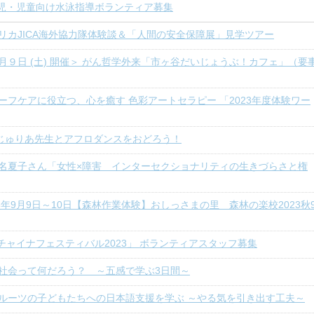
児・児童向け水泳指導ボランティア募集
リカJICA海外協力隊体験談＆「人間の安全保障展」見学ツアー
月９日 (土) 開催＞ がん哲学外来「市ヶ谷だいじょうぶ！カフェ」（要
ーフケアに役立つ、心を癒す 色彩アートセラピー 「2023年度体験ワー
9 じゅりあ先生とアフロダンスをおどろう！
名夏子さん「女性×障害 インターセクショナリティの生きづらさと権
23年9月9日～10日【森林作業体験】おしっさまの里 森林の楽校2023秋
チャイナフェスティバル2023」 ボランティアスタッフ募集
社会って何だろう？ ～五感で学ぶ3日間～
ルーツの子どもたちへの日本語支援を学ぶ ～やる気を引き出す工夫～