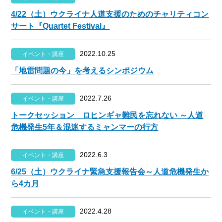
4/22（土）ウクライナ人道支援のためのチャリティコン
サート『Quartet Festival』
2022.10.25
イベント・講座
「地雷問題の今」を考えるシンポジウム
2022.7.26
イベント・講座
トークセッション ロヒンギャ難民を忘れない ～人道
危機発生5年＆混迷するミャンマーの行方
2022.6.3
イベント・講座
6/25（土）ウクライナ緊急支援報告会～人道危機発生か
ら4カ月
2022.4.28
イベント・講座