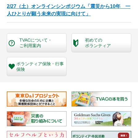
2/27（土）オンラインシンポジウム「震災から10年 一
人ひとりが願う未来の実現に向けて」
TVACについて・
初めての
ご利用案内
ボランティア
ボランティア保険・
行事
保険