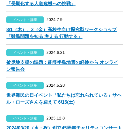
「長期化する人道危機への挑戦」
2024.7.9
イベント・講座
8/1（木）、2（金）高校生向け探究型ワークショップ
「難民問題を知る 考える 行動する」
2024.6.21
イベント・講座
被災地支援の課題：能登半島地震の経験から オンライ
ン報告会
2024.5.28
イベント・講座
世界難民の日イベント「私たちは忘れられている」サヘ
ル・ローズさんを迎えて 6/15(土)
2023.12.8
イベント・講座
2024/03/20（水・祝）創立45周年チャリティコンサート