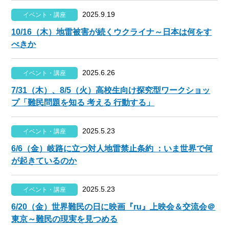
2025.9.19
イベント・講座
10/16（木）地雷被害が続くウクライナ～日本は何をす
べきか
2025.6.26
イベント・講座
7/31（木）、8/5（火）高校生向け探究型ワークショッ
プ「難民問題を知る 考える 行動する」
2025.5.23
イベント・講座
6/6（金）岐路に立つ対人地雷禁止条約 ：いま世界で何
が起きているのか
2025.5.23
イベント・講座
6/20（金）世界難民の日に映画『ru』上映会＆交流会＠
東京～難民の現実を見つめる