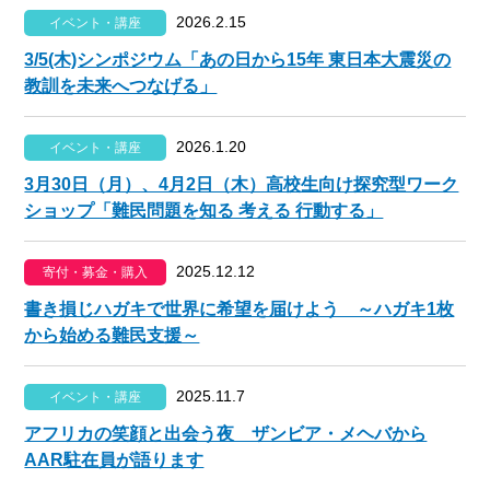
2026.2.15
イベント・講座
3/5(木)シンポジウム「あの日から15年 東日本大震災の
教訓を未来へつなげる」
2026.1.20
イベント・講座
3月30日（月）、4月2日（木）高校生向け探究型ワーク
ショップ「難民問題を知る 考える 行動する」
2025.12.12
寄付・募金・購入
書き損じハガキで世界に希望を届けよう ～ハガキ1枚
から始める難民支援～
2025.11.7
イベント・講座
アフリカの笑顔と出会う夜 ザンビア・メヘバから
AAR駐在員が語ります