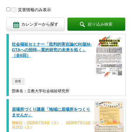
災害情報
のみ表示
カレンダーから探す
絞り込み検索
社会福祉セミナー「批判的実在論(CR)版M-
GTAへの招待―質的研究の未来を拓く」
（全6回）
自宅
団体名：立教大学社会福祉研究所
居場所づくり講座「地域に居場所をつくり
ませんか」
開催日： 2026年7月4日（土） 、 2026年7月11日（土） 、 2026年8
月22日（土）