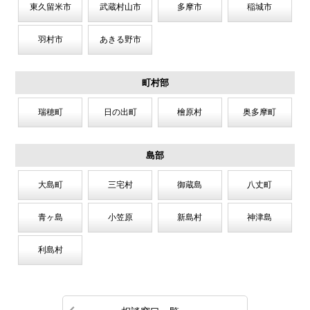
東久留米市
武蔵村山市
多摩市
稲城市
羽村市
あきる野市
町村部
瑞穂町
日の出町
檜原村
奥多摩町
島部
大島町
三宅村
御蔵島
八丈町
青ヶ島
小笠原
新島村
神津島
利島村