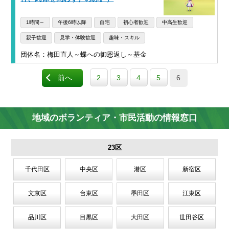
1時間～
午後6時以降
自宅
初心者歓迎
中高生歓迎
親子歓迎
見学・体験歓迎
趣味・スキル
団体名：梅田直人～蝶への御恩返し～基金
前へ
2
3
4
5
6
地域のボランティア・市民活動の情報窓口
23区
千代田区
中央区
港区
新宿区
文京区
台東区
墨田区
江東区
品川区
目黒区
大田区
世田谷区