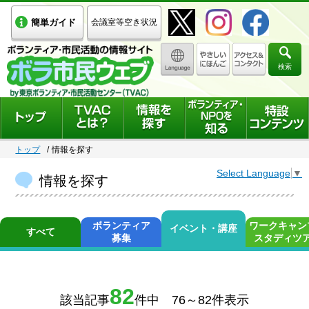
簡単ガイド
会議室等空き状況
検索
トップ
情報を探す
Select Language
▼
情報を探す
ボランティア
ワークキャン
イベント・講座
すべて
募集
スタディツ
82
該当記事
件中 76～82件表示