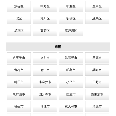
渋谷区
中野区
杉並区
豊島区
北区
荒川区
板橋区
練馬区
足立区
葛飾区
江戸川区
市部
八王子市
立川市
武蔵野市
三鷹市
青梅市
府中市
昭島市
調布市
町田市
小金井市
小平市
日野市
東村山市
国分寺市
国立市
西東京市
福生市
狛江市
東大和市
清瀬市