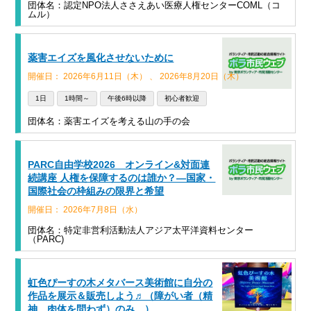
団体名：認定NPO法人ささえあい医療人権センターCOML（コ
ムル）
薬害エイズを風化させないために
開催日： 2026年6月11日（木） 、 2026年8月20日（木）
1日
1時間～
午後6時以降
初心者歓迎
団体名：薬害エイズを考える山の手の会
PARC自由学校2026 オンライン&対面連
続講座 人権を保障するのは誰か？—国家・
国際社会の枠組みの限界と希望
開催日： 2026年7月8日（水）
団体名：特定非営利活動法人アジア太平洋資料センター
（PARC)
虹色ぴーすの木メタバース美術館に自分の
作品を展示＆販売しよう♬（障がい者（精
神、肉体を問わず）のみ。）