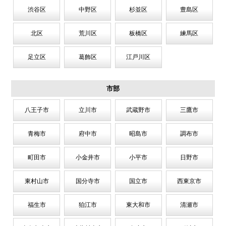
渋谷区
中野区
杉並区
豊島区
北区
荒川区
板橋区
練馬区
足立区
葛飾区
江戸川区
市部
八王子市
立川市
武蔵野市
三鷹市
青梅市
府中市
昭島市
調布市
町田市
小金井市
小平市
日野市
東村山市
国分寺市
国立市
西東京市
福生市
狛江市
東大和市
清瀬市