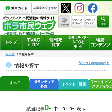
簡単ガイド
会議室等空き状況
検索
トップ
情報を探す
Select Language
▼
情報を探す
ボランティア
ワークキャン
すべて
イベント・講座
募集
スタディツ
0
該当記事
件中 0～0件表示