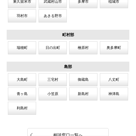
東久留米市
武蔵村山市
多摩市
稲城市
羽村市
あきる野市
町村部
瑞穂町
日の出町
檜原村
奥多摩町
島部
大島町
三宅村
御蔵島
八丈町
青ヶ島
小笠原
新島村
神津島
利島村
相談窓口一覧へ