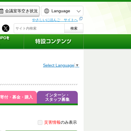
Language
会議室等空き状況
やさしいにほんご サイトへ
検索
Select Language
▼
インターン・
寄付・募金・購入
スタッフ募集
災害情報
のみ表示