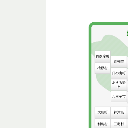
奥多摩町
青梅市
檜原村
日の出町
あきる野
市
八王子市
大島町
神津島
利島村
三宅村