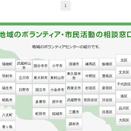
1
北区
武蔵村山
瑞穂町
清瀬市
練馬区
板橋区
国分寺市
小平市
市
文京区
東久留米
羽村市
中野区
豊島区
立川市
東大和市
東村山市
市
千代田区
福生市
西東京市
杉並区
新宿区
日野市
国立市
小金井市
港区
昭島市
武蔵野市
世田谷区
渋谷区
多摩市
府中市
品川区
三鷹市
目黒区
町田市
稲城市
八丈町
大田区
調布市
青ヶ島