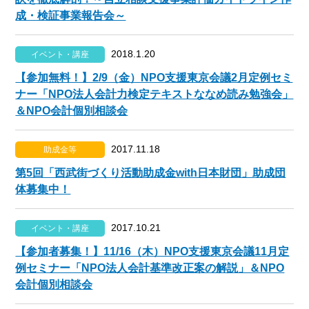
成・検証事業報告会～
2018.1.20
イベント・講座
【参加無料！】2/9（金）NPO支援東京会議2月定例セミ
ナー「NPO法人会計力検定テキストななめ読み勉強会」
＆NPO会計個別相談会
2017.11.18
助成金等
第5回「西武街づくり活動助成金with日本財団」助成団
体募集中！
2017.10.21
イベント・講座
【参加者募集！】11/16（木）NPO支援東京会議11月定
例セミナー「NPO法人会計基準改正案の解説」＆NPO
会計個別相談会