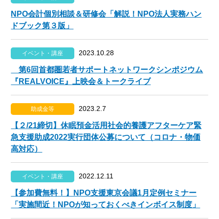
NPO会計個別相談＆研修会「解説！NPO法人実務ハン
ドブック第３版」
2023.10.28
イベント・講座
第6回首都圏若者サポートネットワークシンポジウム
『REALVOICE』上映会＆トークライブ
2023.2.7
助成金等
【２/21締切】休眠預金活用社会的養護アフターケア緊
急支援助成2022実行団体公募について（コロナ・物価
高対応）
2022.12.11
イベント・講座
【参加費無料！】NPO支援東京会議1月定例セミナー
「実施間近！NPOが知っておくべきインボイス制度」