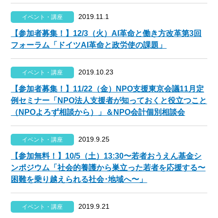
2019.11.1
イベント・講座
【参加者募集！】12/3（火）AI革命と働き方改革第3回
フォーラム「ドイツAI革命と政労使の課題」
2019.10.23
イベント・講座
【参加者募集！】11/22（金）NPO支援東京会議11月定
例セミナー「NPO法人支援者が知っておくと役立つこと
（NPOよろず相談から）」＆NPO会計個別相談会
2019.9.25
イベント・講座
【参加無料！】10/5（土）13:30〜若者おうえん基金シ
ンポジウム「社会的養護から巣立った若者を応援する〜
困難を乗り越えられる社会･地域へ〜」
2019.9.21
イベント・講座