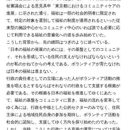
祉審議会による意見具申「東京都におけるコミュニティケアの
進展」に示された通り、福祉は一部の社会的弱者に限定され
て、特定の対象を選別して福祉の制度が適用されるといった従
来型の施設中心からコミュニティ中心のいわば誰でも必要に応
じて利用できる福祉の普遍化への道を歩み始めていた。
こうした背景から、先の縫田はつぎのように述べている。
「日本の福祉の発展のためには、その基盤としてのコミュニテ
ィ、それを形成している住民の支えがなければならないという
のが私のかねてからの考えである。ボランティアが育たなけれ
ば日本の福祉は進まない。」
行政の責任者としての立場にあった人がボランティア活動の推
進を唱えるとするならばそれなりの行政をして支援する根拠が
必要である。その根拠を日本の福祉を推進してゆくにあたっ
て、福祉の基盤をコミュニティに置き、福祉の流れを変革して
ゆく為には、行政を中核とした公的セクターのみでなく、住民
主体による地域住民自身の参加を期待し、ボランティア活動を
杜会的に認知し、支援してゆく方向を探り始めたのであった。
しかし、当時、こうした行政による直接の運営については反論