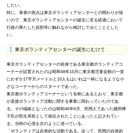
したい。
特に、筆者の視点は東京ボランティアセンターとの関わりが強
いので、東京ボランティアセンターの誕生に至る経過において
行政の果たした役割等に触れながら検討してゆくこととした
い。
東京ボランティアセンターの誕生にむけて
東京ボランティアセンターの前身である東京都ボランティアコ
ーナーが設置されたのは昭和48年10月に東京都児童会館の一室
にわずか17平方メートルと10人もはいれば一杯になるような小
さなコーナーからのスタートであった。
東京都ボランティアコーナーという名称にあるとおり、東京都
が直接ボランティア活動に関する事業に関わっていたのであ
る。その端緒となったのは昭和46年6月、民間人であった縫田曄
子氏が民生局長として就任されたことにあったと記されてい
る。当時の心境を次のように述べている。
「ボランティアは自発的な活動である。従って、民間の自発的