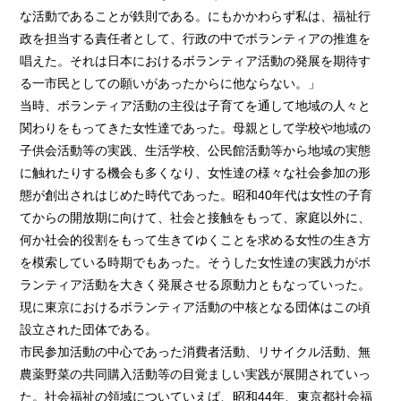
な活動であることが鉄則である。にもかかわらず私は、福祉行
政を担当する責任者として、行政の中でボランティアの推進を
唱えた。それは日本におけるボランティア活動の発展を期待す
る一市民としての願いがあったからに他ならない。」
当時、ボランティア活動の主役は子育てを通して地域の人々と
関わりをもってきた女性達であった。母親として学校や地域の
子供会活動等の実践、生活学校、公民館活動等から地域の実態
に触れたりする機会も多くなり、女性達の様々な社会参加の形
態が創出されはじめた時代であった。昭和40年代は女性の子育
てからの開放期に向けて、社会と接触をもって、家庭以外に、
何か社会的役割をもって生きてゆくことを求める女性の生き方
を模索している時期でもあった。そうした女性達の実践力がボ
ランティア活動を大きく発展させる原動力ともなっていった。
現に東京におけるボランティア活動の中核となる団体はこの頃
設立された団体である。
市民参加活動の中心であった消費者活動、リサイクル活動、無
農薬野菜の共同購入活動等の目覚ましい実践が展開されていっ
た。社会福祉の領域についていえば、昭和44年、東京都社会福