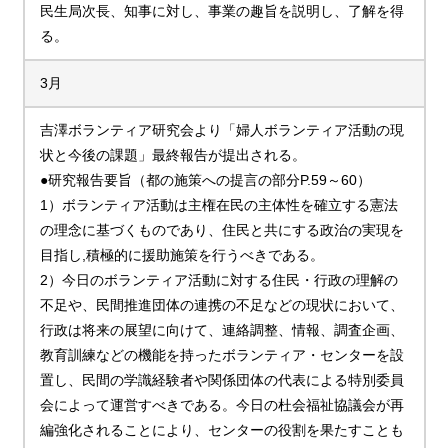
民生局次長、知事に対し、事業の趣旨を説明し、了解を得
る。
3月
吉澤ボランティア研究会より「婦人ボランティア活動の現
状と今後の課題」最終報告が提出される。
●研究報告要旨（都の施策への提言の部分P.59～60）
1）ボランティア活動は主権在民の主体性を確立する憲法
の理念に基づくものであり、住民と共にする政治の実現を
目指し,積極的に援助施策を行うべきである。
2）今日のボランティア活動に対する住民・行政の理解の
不足や、民間推進団体の連携の不足などの現状において、
行政は将来の展望に向けて、連絡調整、情報、調査企画、
教育訓練などの機能を持ったボランティア・センターを設
置し、民間の学識経験者や関係団体の代表による特別委員
会によって運営すべきである。今日の杜会福祉協議会が再
編強化されることにより、センターの役割を果たすことも