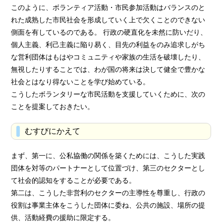
このように、ボランティア活動・市民参加活動はバランスのと
れた成熟した市民社会を形成していく上で欠くことのできない
側面を有しているのである。 行政の硬直化を未然に防いだり、
個人主義、利己主義に陥り易く、目先の利益をのみ追求しがち
な営利団体はもはやコミュニティや家族の生活を破壊したり、
無視したりすることでは、わが国の将来は決して健全で豊かな
社会とはなり得ないことを学び始めている。
こうしたボランタリーな市民活動を支援していくために、次の
ことを提案しておきたい。
むすびにかえて
まず、第一に、公私協働の関係を築くためには、こうした実践
団体を対等のパートナーとして位置づけ、第三のセクターとし
て社会的認知をすることが必要である。
第二は、こうした非営利のセクターの主導性を尊重し、行政の
役割は事業主体をこうした団体に委ね、公共の施設、場所の提
供、活動経費の援助に限定する。