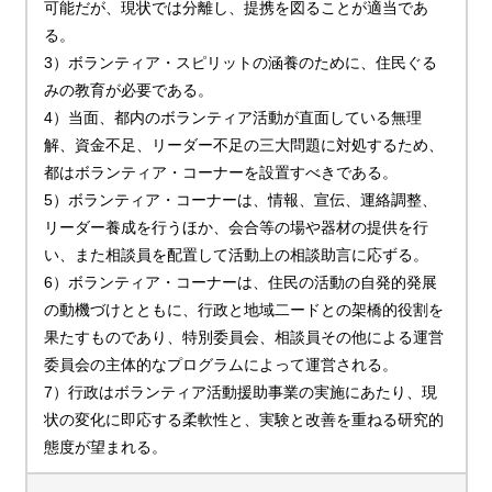
可能だが、現状では分離し、提携を図ることが適当であ
る。
3）ボランティア・スピリットの涵養のために、住民ぐる
みの教育が必要である。
4）当面、都内のボランティア活動が直面している無理
解、資金不足、リーダー不足の三大問題に対処するため、
都はボランティア・コーナーを設置すべきである。
5）ボランティア・コーナーは、情報、宣伝、運絡調整、
リーダー養成を行うほか、会合等の場や器材の提供を行
い、また相談員を配置して活動上の相談助言に応ずる。
6）ボランティア・コーナーは、住民の活動の自発的発展
の動機づけとともに、行政と地域二ードとの架橋的役割を
果たすものであり、特別委員会、相談員その他による運営
委員会の主体的なプログラムによって運営される。
7）行政はボランティア活動援助事業の実施にあたり、現
状の変化に即応する柔軟性と、実験と改善を重ねる研究的
態度が望まれる。