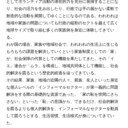
としてボランティア活動の潜在的力を充分に発揮することにな
り、社会の活力を生み出したり、行政では手の届かない柔軟で
創造的な活動を展開してゆくことになるのである。われわれは
地域や家族の間題についても行政の縦割のセクトを越えて広く
地球サイズで取り組む多くの実践例を身近に体験してきてい
る。
わが国の場合、家族や地域社会で、われわれの生活上に生じる
もろもろの課題を解決していくという家族制度としての「家」
が、社会保障の代替としての機能を果たしてきた。その「イ
エ」連合が「ムラ」を構成し、地域共同体として機能し、社会
的解決を図るという歴史的経過を辿ってきている。
その結果、家族、地域の近隣の人々、親族、友人といった身近
な個人レベルの「インフォーマルセクター」が第一義的に問題
解決をする際の基礎的な資源であった。「家の恥を世間にさら
さない」といった「恥」の意識から、できるだけ、社会的解決
を図るよりも個人的解決を、インフォーマルなセクターを動員
して図ろうとする、生活習慣、生活様式が身についてきてい
た。