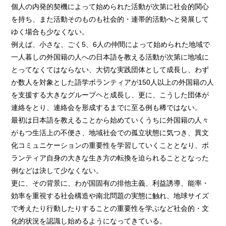
個人の内発的契機によって始められた活動が次第に社会的関心
を持ち、また活動そのものも社会的・連帯的活動へと発展して
ゆく場合も少なくない。
例えば、小さな、ごく5、6人の仲間によって始められた地域で
一人暮しの外国籍の人への日本語を教える活動が次第に地域に
とってなくてはならない、大切な実践団体として成長し、わず
か数人を対象とした語学ボランティアが150人以上の外国籍の人
を支援する大きなグループヘと成長し、更に、こうした団体が
連絡をとり、連絡会を形成するまでに至る例も稀ではない。
最初は日本語を教えることから始めていくうちに外国籍の人々
がもつ生活上の不便さ、地域社会での孤立状態に気つき、異文
化コミュニケーションの重要性を学習していくこととなり、ボ
ランティア自身の大きな生き方の転換を迫られることとなった
例などは決して少なくない。
更に、その背景に、わが国固有の排他主義、利益誘導、能率・
効率を重視する社会構造や南北問題の実態に触れ、地球サイズ
で考えたり行動したりすることの重要性を学ぶなど社会的・文
化的状況を認識し始めるようになってきている。