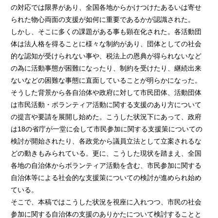
の対応では限界があり、全国各地からかけつけたあるいは寄せ
られた物心両面の支援が如何に重要であるかが認識された。
しかし、そこに多くの課題がある事も顕在化された。各活動団
体は法人格を得ることに様々な制約があり、団体としての社会
的な認知が受けられない事や、税法上の恩典が得られないなど
の為に活動事態が困難になったり、制約を受けたり、継続出来
ないなどの困難な事態に直面していることが明らかになった。
そうした背景から各自治体や政府に対して市民団体、活動団体
は市民活動・ボランティア活動に関する支援のあり方について
の提言や要請を展開し始めた。こうした状況下にあって、政府
は18の省庁が一堂に会して市民参加に関する支援策についての
検討が開始されたり、各政党から議員立法として立案されるな
どの動きもみられている。更に、こうした現状を踏まえ、全国
各地の自治体からボランティア活動を含む、市民参加に関する
自治体等による社会的な支援策についての検討が進められ始め
ている。
そこで、本稿ではこうした状況を視座に入れつつ、市民の社会
参加に関する自治体の支援のありかたについて検討することと