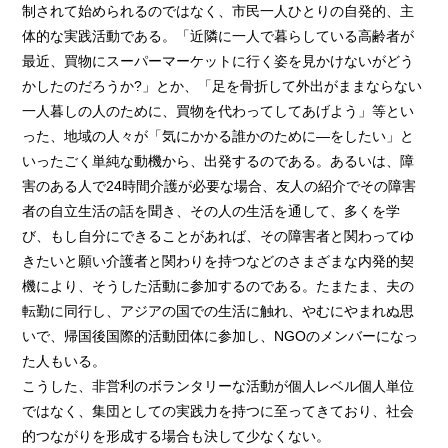
制されて始められるのではなく、市民一人ひとりの自発的、主
体的な実践活動である。「近隣に一人で暮らしている高齢者が
最近、買物にスーパーマーケットに行く姿を見かけないがどう
かしたのだろうか?」とか、「足を骨折して外出がままならない
一人暮しの人のために、買物を代わってしてあげよう」等とい
った、地域の人々が「気にかかる誰かのために―をしたい」と
いったごく単純な動機から、出発するのである。あるいは、障
害のある人で24時間介護が必要な場合、友人の紹介でその障害
者の自立生活の話を聞き、その人の生活を通して、多くを学
び、もし自分にできることがあれば、その障害者と関わってゆ
きたいと願い介護者と関わりを持つなどのさまざまな内発的契
機により、そうした活動に参加するのである。たまたま、夫の
転勤に同行し、アジアの国での生活に触れ、やむにやまれぬ思
いで、帰国後国際的活動団体に参加し、NGOのメンバーになっ
た人もいる。
こうした、非営利のボランタリーな活動が個人レベル個人単位
ではなく、集団としての実践力を持つに至ってきており、社会
的つながりを形成する場合も決して少なくない。