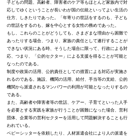
子どもの問題、高齢者、障害者のケア等もほとんど家族内で対
応してゆくということが長いわが国の伝統といってよい生活の
仕方、しきたりであった。「年寄りの世話をするのも、子ども
の世話をするのも、嫁を中心とする女性の務めであった。
もし、これらのことがどうしても、さまざまな理由から困難で
あったりする場合、つまり、家族の責任として遂行することが
できない状況にある時、そうした場合に限って、行政による対
応、つまり、「公的セクター」による支援を得ることが可能と
なったのである。
制度や政策の活用、公的責任としての措置による対応が実施さ
れるのである。施設、機関の活用、給付、手当等の支給、公的
機関から派遣されるマンパワーの利用が可能となったりするの
である。
また、高齢者や障害者等の世話、ケアー、子育てといった人手
を必要とする実践を家族が行うことが困難になった場合、営利
団体、企業等の営利セクターを活用して問題解決することも行
われている。
ベビーシッターを依頼したり、人材派遣会社により人の派遣を