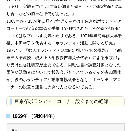
もあり、実施までには3年近い調査と研究、かつ関係方面との話
し合いなどの慎重な準備があった。」
1969年から1974年に亘る7年近くをかけて東京都ボランティア
コーナーの設立の準備が手探りで開始された。その際の詳細に
ついては以下に示す別表の通りである。1971年当時専修大学教
授、中田幸子を代表する「ボランティア活動に関する研究」、
1973年、「婦人ボランティア活動の現状と今後の課題」（当時
東洋大学教授、現大正大学教授吉澤英子代表）による東京都よ
り受けた委託研究が重要である。同報告書の調査対象となった
団体や活動者にたいして報告会がもたれているがその参加団体
が、後のボランティア活動推進協議会となり、ボランティアコ
ーナーの設置と運営に大きな力となるのである。
東京都ボランアィアコーナー設立までの経緯
1969年 （昭和44年）
9月