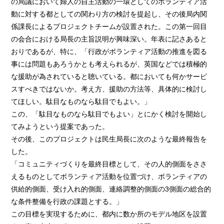
の局議において婦人の自主活動の一環としてのボランティア活
動に対する都としての関わり方の検討を提起し、その後局内関
係課長によるプロジェクトチームが設置された。この第一回目
の会合における局長の主旨説明が興味深い。年表に記さあると
おりであるが、特に、「行政がボランティア活動の推進を図る
事には問題もあろうかとも考えられるが、英国などでは積極的
な援助が為されていると聴いている。都においても何かサービ
スすべきではないか。考え方、援助の方法等、具体的に検討し
てほしい。駄目なものなら駄目でもよい。」
この、「駄目なものなら駄目でもよい」とにかく検討を開始し
てみようという提案であった。
その後、このプロジェクトは民生局長に次のような最終報告を
した。
「コミュニティづくりを最終目標として、その人的側面をささ
えるものとしてボランティア活動を位置づけ、ボランティアの
供給的側面、受け入れ的側面、連絡調整的側面の3側面の総合的
な条件整備を行政の課題とする。」
この目標を実現するために、都内に数か所のモデル地区を設置