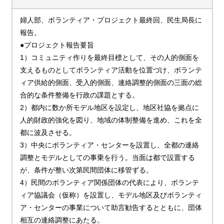
婦人部、ボランティア・プロジェクト最終回、民生局長に
報告。
●プロジェクト報告要旨
1）コミュニティ作りを最終目標として、その人的側面を
支えるものとしてボランティア活動を位置づけ、ボランテ
ィア供給的側面、受入的側面、連絡調整的側面の三面の総
合的な条件整備を行政の課題とする。
2）都内に数か所モデル地区を設定し、地区社協を拠点に
人的財政的強化を図り、地域の体制整備を進め、これを全
都に波及させる。
3）中央にボランティア・センターを設置し、全都の連絡
調整とモデルとしての事乗を行う。当面は都で設置する
が、条件が整い次第民間団体に移管ずる。
4）民間のボランティア関係団体の代表により、ボランテ
ィア協議会（仮称）を設置し、モデル地区及びボランティ
ア・センターの事業について助言勧告するとともに、団体
相互の連絡調整にあたる。