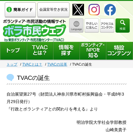
簡単ガイド
会議室等空き状況
検索
トップ
TVACとは？
TVACの沿革
TVACの誕生
TVACの誕生
自治展望第27号（財団法人神奈川県市町村振興協会・平成8年3
月29日発行）
『行政とボランティアとの関わりを考える』より
明治学院大学社会学部教授
山崎美貴子