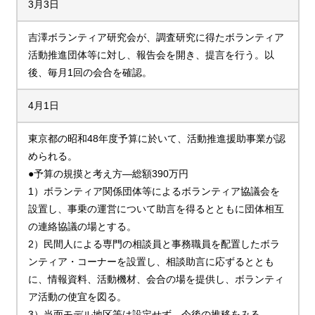
3月3日
吉澤ボランティア研究会が、調査研究に得たボランティア
活動推進団体等に対し、報告会を開き、提言を行う。以
後、毎月1回の会合を確認。
4月1日
東京都の昭和48年度予算に於いて、活動推進援助事業が認
められる。
●予算の規摸と考え方―総額390万円
1）ボランティア関係団体等によるボランティア協議会を
設置し、事乗の運営について助言を得るとともに団体相互
の連絡協議の場とする。
2）民間人による専門の相談員と事務職員を配置したボラ
ンティア・コーナーを設置し、相談助言に応ずるととも
に、情報資料、活動機材、会合の場を提供し、ボランティ
ア活動の使宜を図る。
3）当面モデル地区等は設定せず、今後の推移をみる。