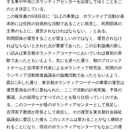
する事や中央にボランティアセンターを設置してゆくことをこ
のとき決定している。
この報告書の5項目目に「以上の事業は、ボランテイア活動が基
本的には住民の自発的な活動であることに留意し、民間団体の
主導のもとに、運営されなければならない。」とある。
民間団体が運営することが望ましいのではなく、運営されなけ
ればならないとされた点が重要であった。この公私協働の新し
い試みは東京都ボランティアコーナーにおいていわば最初の実
験であったともいえよう。先にも述べた通り、都のプロジェク
トチームと吉澤英子代表によるボランティア研究会、民間のボ
ランティア活動推進協議会の協働活動であったともいえよう。
図1に示した通り、東京都ボランティアコーナーの事業の運営は
運営委員会の手に委ねられた。ここで活動の計画実施、予算の
審議、人の採用などすべてのことを取り仕切っていくのであ
る。このコーナーが後のボランティアセンターとして発足し、
吉澤英子教授が所長として就任し、その運営を東京都社会福祉
協議会に委託した後も このシステムは変わることがなく継続さ
れることになり、現在のボランティアセンターでもなおこの運