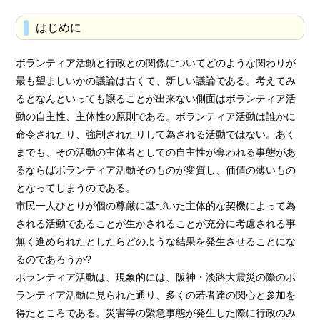
はじめに
ボランティア活動と行政との関係についてどのような関わりが
最も望ましいかの議論は古くて、新しい議論である。考えてみ
るとなんといっても譲ることが出来ない側面はボランティア活
動の自主性、主体性の原則である。ボランティア活動は誰かに
命令されたり、強制されたりして為される活動ではない。あく
までも、その活動の主体者としての自主性が奪われる事態があ
るならばボランティア活動そのものが変質し、価値の薄いもの
となってしまうのである。
市民一人ひとりが個の尊厳に基づいた主体的な契機によって為
される活動であることが生かされることが充分に考慮される事
無く進められたとしたらどのような結果を発生させることにな
るのであろうか?
ボランティア活動は、現象的には、阪神・淡路大震災の際のボ
ランティア活動に見られた通り、多くの若者達の関心と参加を
得たところである。災害等の緊急事態が発生した際に行政のみ