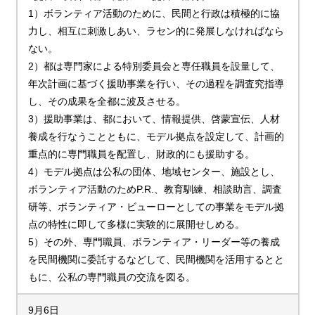
1）ボランティア活動のために、民間と行政は積極的に協
力し、相互に刺激しあい、ラセン的に発展しなければなら
ない。
2）都は専門家による特別委員会と専任職員を設量して、
年次計画に基づく援助事業を行い、その過程を調査究指導
し、その成果を全都に波及させる。
3）援助事業は、都において、情報提供、啓蒙宣伝、人材
養成を行なうことともに、モデル拠点を設定して、計画的
重点的に専門職員を配置し、財政的にも援助する。
4）モデル拠点は公私の団体、地域センター、施設とし、
ボランティア活動のためP.R.、教育馴練、相談助言、調査
研等、ボランティア・ビューローとしての事業をモデル拠
点の特性に即して多様に実験的に展開せしめる。
5）その外、専門職員、ボランティア・リーダー等の養成
を民間機関に委託するなどして、民間機関を活用するとと
もに、公私の専門職員の交流を図る。
9月6日