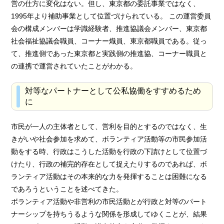
営の仕方に変化はない。但し、東京都の委託事業ではなく、
1995年より補助事業として位置づけられている。 この運営委員
会の構成メンバーは学識経験者、推進協議会メンバー、東京都
社会福祉協議会職員、コーナー熾員、東京都職員である。従っ
て、推進側であった東京都と実践側の推進協、コーナー職員と
の連携で運営されていたことがわかる。
対等なパートナーとして公私協働をすすめるため
に
市民が一人の主体者として、営利を目的とするのではなく、生
きがいや社会参加を求めて、ボランティア活動等の市民参加活
動をする時、行政はこうした活動を行政の下請けとして位置づ
けたり、行政の補完的存在として捉えたりするのであれば、ボ
ランティア活動はその本来的な力を発揮することは困難になる
であろうということを述べてきた。
ボランティア活動や非営利の市民活動とが行政と対等のパート
ナーシップを持ちうるような関係を形成してゆくことが、結果