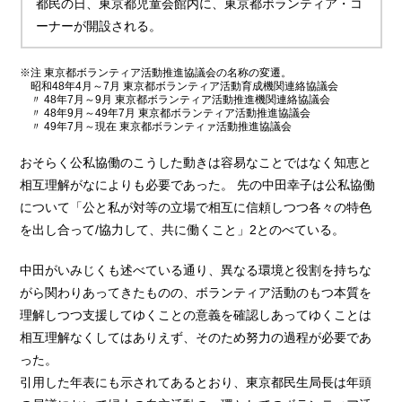
都民の日、東京都児童会館内に、東京都ボランティア・コ
ーナーが開設される。
注 東京都ボランティア活動推進協議会の名称の変遷。
昭和48年4月～7月 東京都ボランティア活動育成機関連絡協議会
〃 48年7月～9月 東京都ボランティア活動推進機関連絡協議会
〃 48年9月～49年7月 東京都ボランティア活動推進協議会
〃 49年7月～現在 東京都ボランティァ活動推進協議会
おそらく公私協働のこうした動きは容易なことではなく知恵と
相互理解がなによりも必要であった。 先の中田幸子は公私協働
について「公と私が対等の立場で相互に信頼しつつ各々の特色
を出し合って/協力して、共に働くこと」2とのべている。
中田がいみじくも述べている通り、異なる環境と役割を持ちな
がら関わりあってきたものの、ボランティア活動のもつ本質を
理解しつつ支援してゆくことの意義を確認しあってゆくことは
相互理解なくしてはありえず、そのため努力の過程が必要であ
った。
引用した年表にも示されてあるとおり、東京都民生局長は年頭