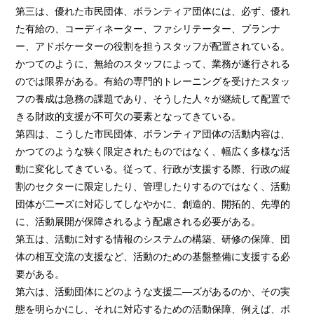
第三は、優れた市民団体、ボランティア団体には、必ず、優れ
た有給の、コーディネーター、ファシリテーター、プランナ
ー、アドボケーターの役割を担うスタッフが配置されている。
かつてのように、無給のスタッフによって、業務が遂行される
のでは限界がある。有給の専門的トレーニングを受けたスタッ
フの養成は急務の課題であり、そうした人々が継続して配置で
きる財政的支援が不可欠の要素となってきている。
第四は、こうした市民団体、ボランティア団体の活動内容は、
かつてのような狭く限定されたものではなく、幅広く多様な活
動に変化してきている。従って、行政が支援する際、行政の縦
割のセクターに限定したり、管理したりするのではなく、活動
団体が二ーズに対応してしなやかに、創造的、開拓的、先導的
に、活動展開が保障されるよう配慮される必要がある。
第五は、活動に対する情報のシステムの構築、研修の保障、団
体の相互交流の支援など、活動のための基盤整備に支援する必
要がある。
第六は、活動団体にどのような支援二―ズがあるのか、その実
態を明らかにし、それに対応するための活動保障、例えば、ボ