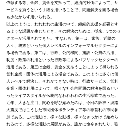
依頼する等、金銭、賃金を支払って、経済的対価によって、サ
ービスを買うという手段を用いることで、問題解決を図る場合
も少なからず用いられる。
以上のように、われわれの生活の中で、継続的支援を必要とす
るような課題が生じたとき、その解決のために、従来、3つのセ
クターが活用されてきた。 すなわち、第一は、家族、近隣の
人々、親族といった個人レベルのインフォーマルセクターによ
る場合である。第二は、行政、公的機関、施設・公費の活用、
制度・政策の利用といった行政等によるパブリックセクターの
活用である、第三は金銭、賃金を支払うことによって得られる
営利企業・団体の活用による場合である。このように多くは個
人レベルで解決し、それができない時は、行政サーピス、営利
企業・団体利用によって、様々な社会的問題の解決を図るとい
ったライフスタイルが伝統的なわれわれの生活様式であった。
近年、大きな注目、関心を呼び始めたのは、今回の阪神・淡路
大震災ではこうした市民団体ボランティア等の非営利の市民参
加である。この活動は、様々な動機、様々なきっかけで始めら
れるので、多様な活動の展開がある。誰かに命令されたり、強