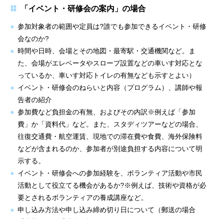
「イベント・研修会の案内」の場合
参加対象者の範囲や定員は?誰でも参加できるイベント・研修
会なのか?
時間や日時、会場とその地図・最寄駅・交通機関など。ま
た、会場がエレベータやスロープ設置などの車いす対応とな
っているか、車いす対応トイレの有無なども示すとよい）
イベント・研修会のねらいと内容（プログラム）、講師や報
告者の紹介
参加費など負担金の有無、およびその内訳※例えば「参加
費」か「資料代」など。また、スタディツアーなどの場合、
往復交通費・航空運賃、現地での滞在費や食費、海外保険料
などが含まれるのか、参加者が別途負担する内容について明
示する。
イベント・研修会への参加経験を、ボランティア活動や市民
活動として役立てる機会があるか?※例えば、技術や資格が必
要とされるボランティアの養成講座など。
申し込み方法や申し込み締め切り日について（郵送の場合