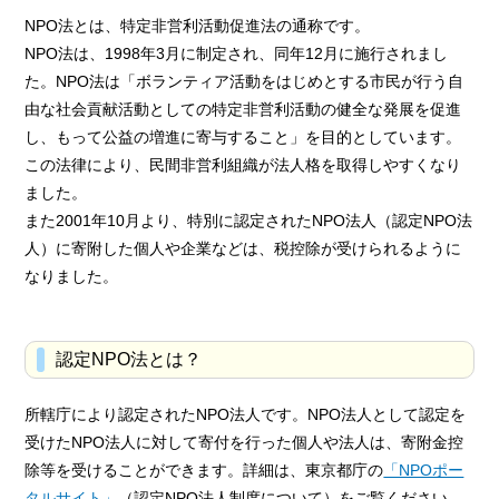
NPO法とは、特定非営利活動促進法の通称です。
NPO法は、1998年3月に制定され、同年12月に施行されまし
た。NPO法は「
ボランティア活動をはじめとする市民が行う自
由な社会貢献活動としての特定非営利活動の健全な発展を促進
し、もって公益の増進に寄与すること」を目的としています。
この法律により、民間非営利組織が法人格を取得しやすくなり
ました。
また2001年10月より、特別に認定されたNPO法人（認定NPO法
人）に寄附した個人や企業などは、税控除が受けられるように
なりました。
認定NPO法とは？
所轄庁により認定されたNPO法人です。NPO法人として認定を
受けたNPO法人に対して寄付を行った個人や法人は、寄附金控
除等を受けることができます。詳細は、東京都庁の
「NPOポー
タルサイト」
（認定NPO法人制度について）をご覧ください。